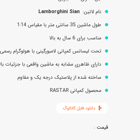
نام لاتین:
Lamborghini Sian
عروسک
اکشن فیگور و شخصیت
طول ماشین 35 سانتی متر با مقیاس 1:14
خانه و لوازم عروسک
حیوانات مینیاتوری
مناسب برای 6 سال به بالا
عروسک پولیشی
لباس و ماسک
تحت لیسانس کمپانی لامبورگینی با هولوگرام رسمی 
عروسک مینیاتوری
دارای ظاهری مشابه به ماشین واقعی با جزئیات بالا
لوازم گریم و آرایش کودک
ساخته شده از پلاستیک درجه یک و مقاوم
محصول کمپانی RASTAR
دانلود فایل کاتالوگ