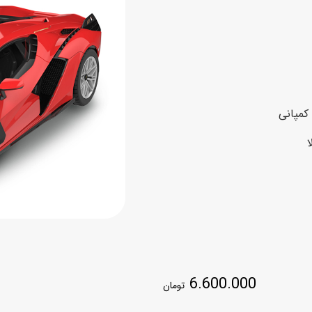
اسب
سور
پازل
کیف و کوله پشتی
ست
برد گیم
چمدان کودک
لوا
لوازم هنر و نقاشی
قمقمه و ظرف غذا
کمپانی
علم و سرگرمی
جامدادی
کتاب
کیف پول
6.600.000
تومان