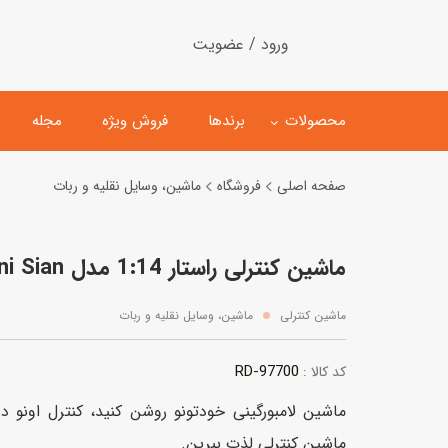
ورود / عضویت
محصولات
برندها
فروش ویژه
مجله
صفحه اصلی
فروشگاه
ماشین، وسایل نقلیه و ربات
لگو
ماشین کنترلی
ماشین کنترلی راستار 1:14 مدل Lamborghini Sian قرمز
اسباب‌بازی‌ ساختنی
ماشین مدل و کلکسیونی
کیت و کاردستی
پیست و ست ماشین بازی
ماشین کنترلی
ماشین، وسایل نقلیه و ربات
اسباب‌بازی‌ مگنتی
ماشین اسباب بازی
RD-97700
کد کالا :
ربات و اسباب‌بازیهای عملکر
ماشین لامبورگینی خودتونو روشن کنید، کنترل اونو د
هلیکوپتر و هواپیما
ماشین کنترلی لذت ببرین.