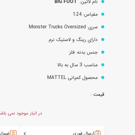
نام لاتین:
BIG FOOT
مقیاس: 1:24
عروسک
اکشن فیگور و شخصیت
سری: Monster Trucks Oversized
خانه و لوازم عروسک
حیوانات مینیاتوری
دارای رینگ و لاستیک نرم
عروسک پولیشی
لباس و ماسک
جنس بدنه: فلز
عروسک مینیاتوری
مناسب 3 سال به بالا
لوازم گریم و آرایش کودک
محصول کمپانی MATTEL
در انبار موجود نمی باش
ارسال فوری
ضمانت