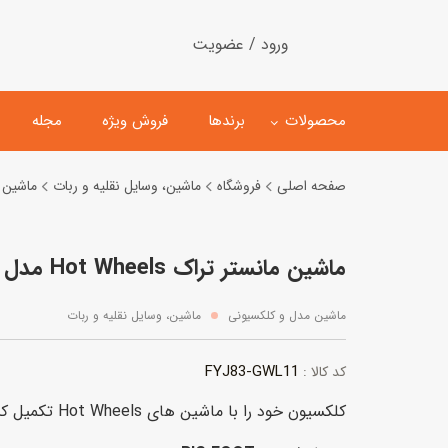
ورود / عضویت
محصولات
برندها
فروش ویژه
مجله
صفحه اصلی
فروشگاه
ماشین، وسایل نقلیه و ربات
ماشین 
لگو
ماشین کنترلی
ماشین مانستر تراک Hot Wheels مدل BIG FOOT
اسباب‌بازی‌ ساختنی
ماشین مدل و کلکسیونی
کیت و کاردستی
پیست و ست ماشین بازی
ماشین مدل و کلکسیونی
ماشین، وسایل نقلیه و ربات
اسباب‌بازی‌ مگنتی
ماشین اسباب بازی
FYJ83-GWL11
کد کالا :
ربات و اسباب‌بازیهای عملکر
کلکسیون خود را با ماشین های Hot Wheels تکمیل کنید.
هلیکوپتر و هواپیما