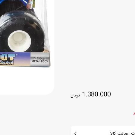
اسب
سور
پازل
کیف و کوله پشتی
ست
برد گیم
چمدان کودک
لوا
لوازم هنر و نقاشی
قمقمه و ظرف غذا
علم و سرگرمی
جامدادی
کتاب
کیف پول
1.380.000
تومان
د
 اصالت کالا