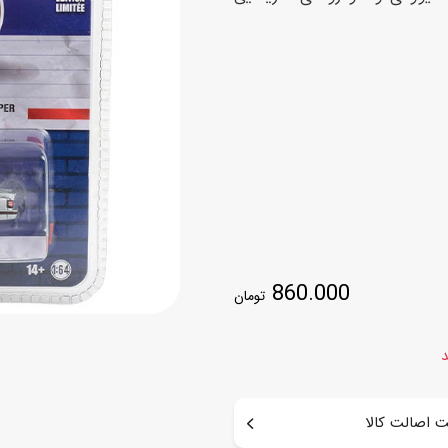
اسب
سور
پازل
کیف و کوله پشتی
ست
برد گیم
چمدان کودک
لوا
لوازم هنر و نقاشی
قمقمه و ظرف غذا
علم و سرگرمی
جامدادی
کتاب
کیف پول
860.000
تومان
د
 اصالت کالا