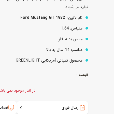
تولید می‌شوند.
نام لاتین:
1982 Ford Mustang GT
عروسک
اکشن فیگور و شخصیت
مقیاس: 1.64
خانه و لوازم عروسک
حیوانات مینیاتوری
عروسک پولیشی
لباس و ماسک
جنس بدنه: فلز
عروسک مینیاتوری
مناسب 14 سال به بالا
لوازم گریم و آرایش کودک
محصول کمپانی آمریکایی GREENLIGHT
در انبار موجود نمی باش
ارسال فوری
ضمانت