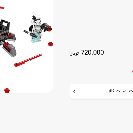
اسب
سور
پازل
کیف و کوله پشتی
ست
برد گیم
چمدان کودک
لوا
لوازم هنر و نقاشی
قمقمه و ظرف غذا
720.000
تومان
علم و سرگرمی
جامدادی
کتاب
کیف پول
د
 اصالت کالا