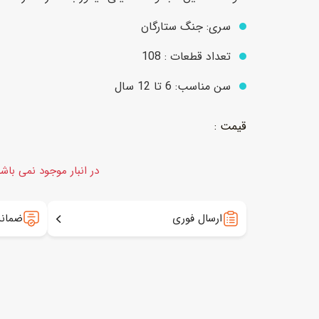
سری: جنگ ستارگان
عروسک
اکشن فیگور و شخصیت
تعداد قطعات : 108
خانه و لوازم عروسک
حیوانات مینیاتوری
سن مناسب: 6 تا 12 سال
عروسک پولیشی
لباس و ماسک
عروسک مینیاتوری
لوازم گریم و آرایش کودک
در انبار موجود نمی باش
ارسال فوری
ضمانت