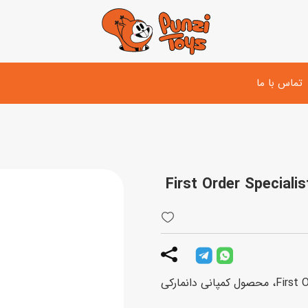
تماس با ما
تفنگ و لوازم مبارزه
دوچرخه
اسب
تفنگ آبپاش
اسکوتر
پو
ست بازی جنگی
لوپ‌کار و سه چرخه
سی
توپ و وسایل بازی
دی
بازی های آبی
لگو Star Wars مدل First Order Specialists Battle 75197، محصول کمپانی دانمارکی
اسباب بازی بادی