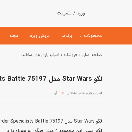
ورود / عضویت
محصولات
برندها
فروش ویژه
مجله
صفحه اصلی
فروشگاه
اسباب بازی های ساختنی
لگو
ماشین کنترلی
لگو Star Wars مدل First Order Specialists Battle 75197
اسباب‌بازی‌ ساختنی
ماشین مدل و کلکسیونی
کیت و کاردستی
پیست و ست ماشین بازی
اسباب بازی های ساختنی
لگو
اسباب‌بازی‌ مگنتی
ماشین اسباب بازی
ربات و اسباب‌بازیهای عملکر
هلیکوپتر و هواپیما
لگو است. این مجموعه 4 مینی فیگور به همراه دارد.