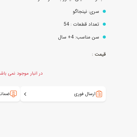
سری: نینجاگو
عروسک
اکشن فیگور و شخصیت
تعداد قطعات : 54
خانه و لوازم عروسک
حیوانات مینیاتوری
سن مناسب: 4+ سال
عروسک پولیشی
لباس و ماسک
عروسک مینیاتوری
لوازم گریم و آرایش کودک
در انبار موجود نمی باش
ارسال فوری
ضمانت