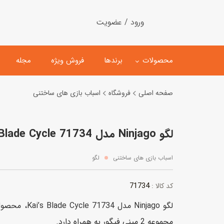
ورود / عضویت
محصولات
برندها
فروش ویژه
مجله
صفحه اصلی
فروشگاه
اسباب بازی های ساختنی
لگو
ماشین کنترلی
لگو Ninjago مدل Kai’s Blade Cycle 71734
اسباب‌بازی‌ ساختنی
ماشین مدل و کلکسیونی
کیت و کاردستی
پیست و ست ماشین بازی
اسباب بازی های ساختنی
لگو
اسباب‌بازی‌ مگنتی
ماشین اسباب بازی
71734
کد کالا :
ربات و اسباب‌بازیهای عملکر
لگو Ninjago مدل
هلیکوپتر و هواپیما
مجموعه 2 مینی فیگور به همراه دارد.