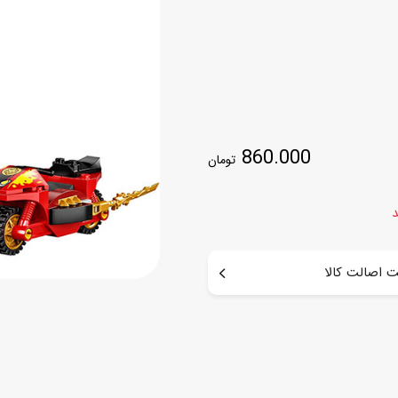
اسب
سور
پازل
کیف و کوله پشتی
ست
برد گیم
چمدان کودک
لوا
لوازم هنر و نقاشی
قمقمه و ظرف غذا
860.000
تومان
علم و سرگرمی
جامدادی
کتاب
کیف پول
د
 اصالت کالا