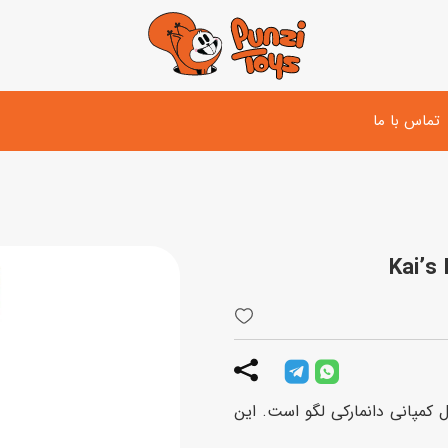
تماس با ما
تفنگ و لوازم مبارزه
دوچرخه
اسب
تفنگ آبپاش
اسکوتر
پو
ست بازی جنگی
لوپ‌کار و سه چرخه
سی
توپ و وسایل بازی
دی
بازی های آبی
 Kai’s Blade Cycle 71734، محصول کمپانی دانمارکی لگو است. این
اسباب بازی بادی