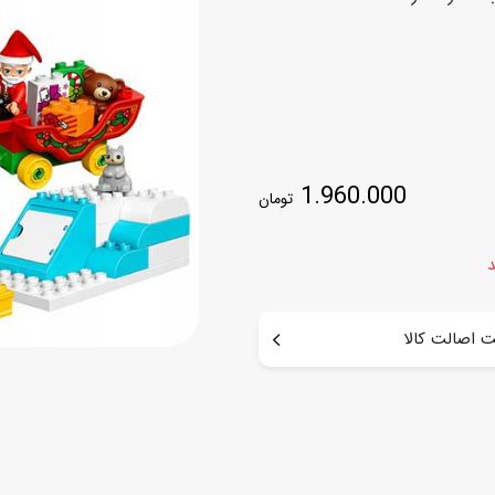
اسب
سور
پازل
کیف و کوله پشتی
ست
برد گیم
چمدان کودک
لوا
لوازم هنر و نقاشی
قمقمه و ظرف غذا
1.960.000
تومان
علم و سرگرمی
جامدادی
کتاب
کیف پول
د
 اصالت کالا