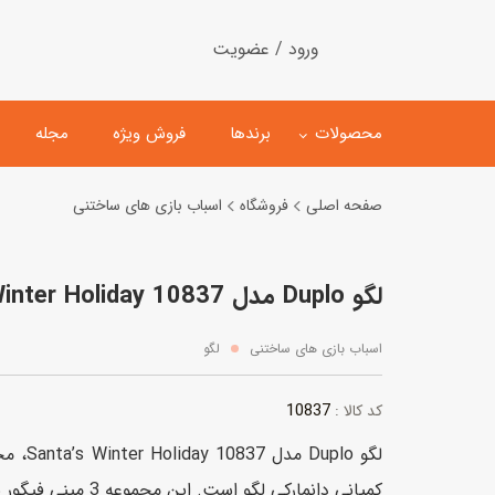
ورود / عضویت
محصولات
برندها
فروش ویژه
مجله
صفحه اصلی
فروشگاه
اسباب بازی های ساختنی
لگو
ماشین کنترلی
لگو Duplo مدل Santa’s Winter Holiday 10837
اسباب‌بازی‌ ساختنی
ماشین مدل و کلکسیونی
کیت و کاردستی
پیست و ست ماشین بازی
اسباب بازی های ساختنی
لگو
اسباب‌بازی‌ مگنتی
ماشین اسباب بازی
10837
کد کالا :
ربات و اسباب‌بازیهای عملکر
لگو uplo
هلیکوپتر و هواپیما
کمپانی دانمارکی لگو است. این مجموعه 3 مینی فیگور به همراه دارد.