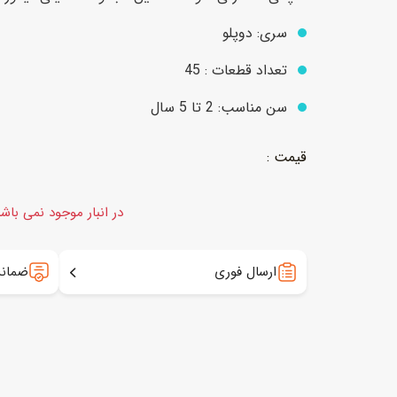
سری: دوپلو
عروسک
اکشن فیگور و شخصیت
تعداد قطعات : 45
خانه و لوازم عروسک
حیوانات مینیاتوری
سن مناسب: 2 تا 5 سال
عروسک پولیشی
لباس و ماسک
عروسک مینیاتوری
لوازم گریم و آرایش کودک
در انبار موجود نمی باش
ارسال فوری
ضمانت