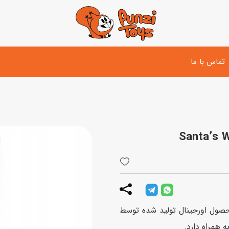
تماس با ما
تفنگ و لوازم مبارزه
دوچرخه
اسب
تفنگ آبپاش
اسکوتر
پو
ست بازی جنگی
لوپ‌کار و سه چرخه
سی
توپ و وسایل بازی
دی
بازی های آبی
D مدل Santa’s Winter Holiday 10837، محصول اورجینال تولید شده توسط
اسباب بازی بادی