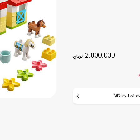
اسب
سور
پازل
کیف و کوله پشتی
ست
برد گیم
چمدان کودک
لوا
لوازم هنر و نقاشی
قمقمه و ظرف غذا
2.800.000
تومان
علم و سرگرمی
جامدادی
کتاب
کیف پول
د
 اصالت کالا