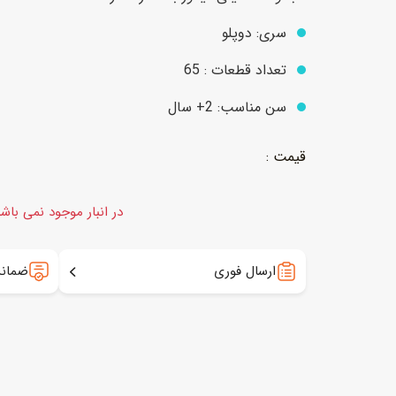
سری: دوپلو
عروسک
اکشن فیگور و شخصیت
تعداد قطعات : 65
خانه و لوازم عروسک
حیوانات مینیاتوری
سن مناسب: 2+ سال
عروسک پولیشی
لباس و ماسک
عروسک مینیاتوری
لوازم گریم و آرایش کودک
در انبار موجود نمی باش
ارسال فوری
ضمانت