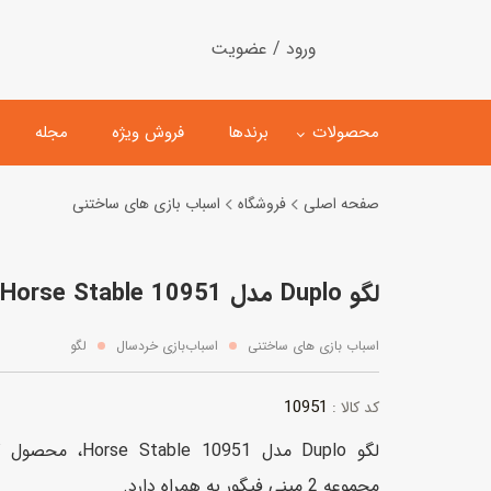
ورود / عضویت
محصولات
برندها
فروش ویژه
مجله
صفحه اصلی
فروشگاه
اسباب بازی های ساختنی
لگو
ماشین کنترلی
لگو Duplo مدل Horse Stable 10951
اسباب‌بازی‌ ساختنی
ماشین مدل و کلکسیونی
کیت و کاردستی
پیست و ست ماشین بازی
اسباب بازی های ساختنی
اسباب‌بازی خردسال
لگو
اسباب‌بازی‌ مگنتی
ماشین اسباب بازی
10951
کد کالا :
ربات و اسباب‌بازیهای عملکر
لگو Duplo مدل 0951
هلیکوپتر و هواپیما
مجموعه 2 مینی فیگور به همراه دارد.