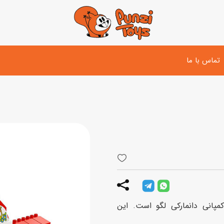
تماس با ما
تفنگ و لوازم مبارزه
دوچرخه
اسب
تفنگ آبپاش
اسکوتر
پو
ست بازی جنگی
لوپ‌کار و سه چرخه
سی
توپ و وسایل بازی
دی
بازی های آبی
Horse Stable 1، محصول کمپانی دانمارکی لگو است. این
اسباب بازی بادی