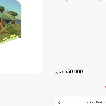
اسب
سور
پازل
کیف و کوله پشتی
ست
برد گیم
چمدان کودک
لوا
لوازم هنر و نقاشی
قمقمه و ظرف غذا
علم و سرگرمی
جامدادی
کتاب
کیف پول
650.000
تومان
د
 اصالت کالا