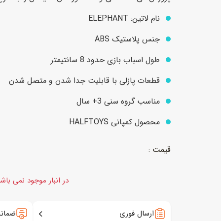
نام لاتین: ELEPHANT
عروسک
اکشن فیگور و شخصیت
جنس پلاستیک ABS
خانه و لوازم عروسک
حیوانات مینیاتوری
طول اسباب بازی حدود 8 سانتیمتر
عروسک پولیشی
لباس و ماسک
قطعات پازلی با قابلیت جدا شدن و متصل شدن
عروسک مینیاتوری
مناسب گروه سنی 3+ سال
لوازم گریم و آرایش کودک
محصول کمپانی HALFTOYS
در انبار موجود نمی باش
ارسال فوری
ضمانت