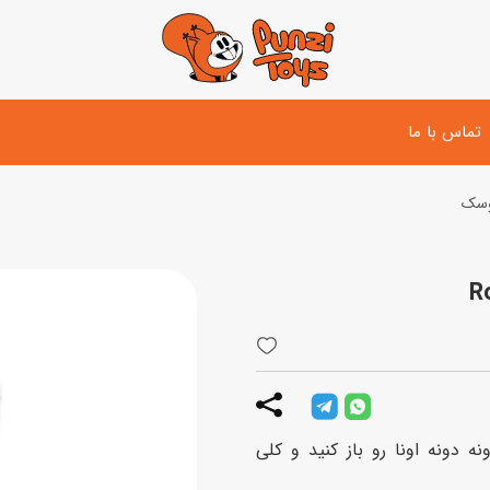
تماس با ما
وسک
تفنگ و لوازم مبارزه
دوچرخه
اسب
تفنگ آبپاش
اسکوتر
پو
ست بازی جنگی
لوپ‌کار و سه چرخه
سی
توپ و وسایل بازی
دی
بازی های آبی
ارن. دونه دونه اونا رو باز کنید و کلی
اسباب بازی بادی