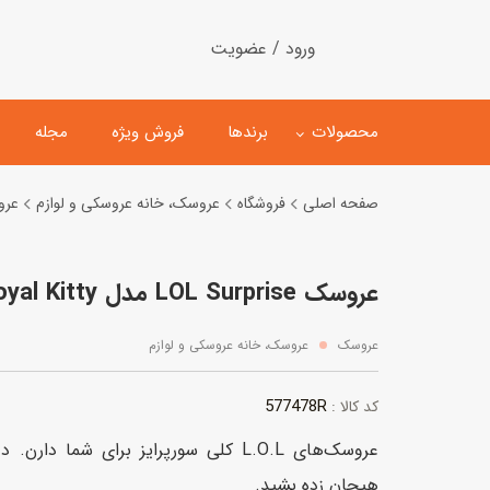
ورود / عضویت
محصولات
برندها
فروش ویژه
مجله
صفحه اصلی
فروشگاه
عروسک، خانه عروسکی و لوازم
عر
لگو
ماشین کنترلی
عروسک LOL Surprise مدل Royal Kitty
اسباب‌بازی‌ ساختنی
ماشین مدل و کلکسیونی
کیت و کاردستی
پیست و ست ماشین بازی
عروسک
عروسک، خانه عروسکی و لوازم
اسباب‌بازی‌ مگنتی
ماشین اسباب بازی
577478R
کد کالا :
ربات و اسباب‌بازیهای عملکر
عروسک‌های L.O.L کلی سورپرایز برای شما د
هلیکوپتر و هواپیما
هیجان زده بشید.