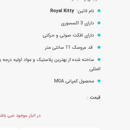
نام لاتین:
Royal Kitty
عروسک
اکشن فیگور و شخصیت
دارای 3 اکسسوری
خانه و لوازم عروسک
حیوانات مینیاتوری
دارای افکت صوتی و حرکتی
عروسک پولیشی
لباس و ماسک
قد عروسک 11 سانتی متر
عروسک مینیاتوری
ساخته شده از بهترین پلاستیک و مواد اولیه درجه 
لوازم گریم و آرایش کودک
المللی
محصول کمپانی MGA
در انبار موجود نمی باش