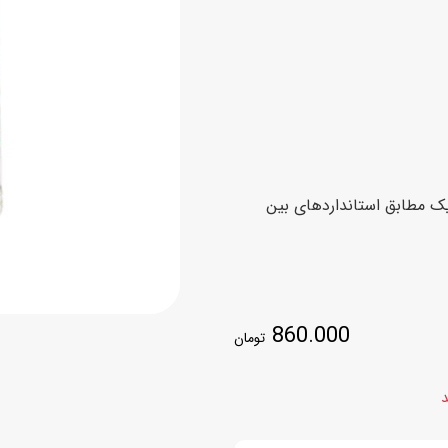
اسب
سور
پازل
کیف و کوله پشتی
ست
برد گیم
چمدان کودک
لوا
لوازم هنر و نقاشی
قمقمه و ظرف غذا
علم و سرگرمی
جامدادی
یک مطابق استانداردهای بین
کتاب
کیف پول
860.000
تومان
د