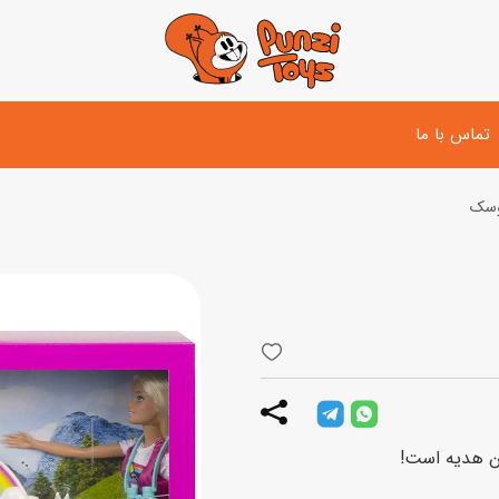
تماس با ما
وسک
تفنگ و لوازم مبارزه
دوچرخه
اسب
تفنگ آبپاش
اسکوتر
پو
ست بازی جنگی
لوپ‌کار و سه چرخه
سی
توپ و وسایل بازی
دی
بازی های آبی
ین هدیه است!
اسباب بازی بادی