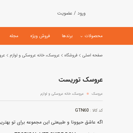
ورود / عضویت
محصولات
برندها
فروش ویژه
مجله
صفحه اصلی
فروشگاه
عروسک، خانه عروسکی و لوازم
عر
لگو
ماشین کنترلی
عروسک توریست
اسباب‌بازی‌ ساختنی
ماشین مدل و کلکسیونی
کیت و کاردستی
پیست و ست ماشین بازی
عروسک
عروسک، خانه عروسکی و لوازم
اسباب‌بازی‌ مگنتی
ماشین اسباب بازی
GTN60
کد کالا :
ربات و اسباب‌بازیهای عملکر
اگه عاشق حیوونا و طبیعتی این مجموعه برای تو بهتر
هلیکوپتر و هواپیما