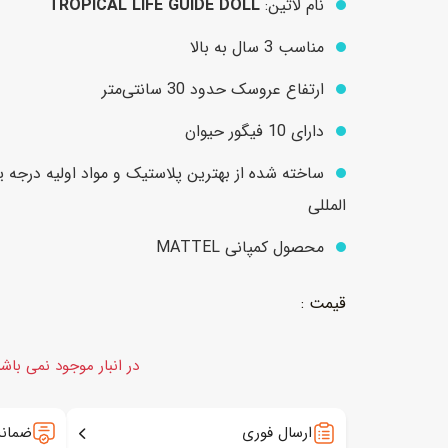
نام لاتین:
TROPICAL LIFE GUIDE DOLL
مناسب 3 سال به بالا
عروسک
اکشن فیگور و شخصیت
ارتفاع عروسک حدود 30 سانتی‌متر
خانه و لوازم عروسک
حیوانات مینیاتوری
دارای 10 فیگور حیوان
عروسک پولیشی
لباس و ماسک
ساخته شده از بهترین پلاستیک و مواد اولیه درجه 
عروسک مینیاتوری
المللی
لوازم گریم و آرایش کودک
محصول کمپانی MATTEL
در انبار موجود نمی باش
ارسال فوری
ضمانت