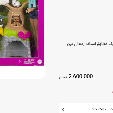
اسب
سور
پازل
کیف و کوله پشتی
ست
برد گیم
چمدان کودک
لوا
لوازم هنر و نقاشی
قمقمه و ظرف غذا
یک مطابق استانداردهای بین
علم و سرگرمی
جامدادی
کتاب
کیف پول
2.600.000
تومان
د
 اصالت کالا