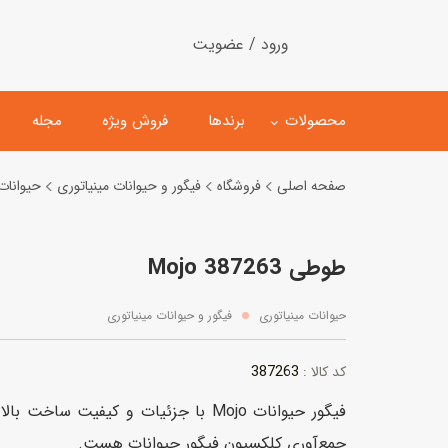
ورود / عضویت
محصولات
برندها
فروش ویژه
مجله
صفحه اصلی
فروشگاه
فیگور و حیوانات مینیاتوری
حیوانات
لگو
ماشین کنترلی
طوطی 387263 Mojo
اسباب‌بازی‌ ساختنی
ماشین مدل و کلکسیونی
کیت و کاردستی
پیست و ست ماشین بازی
حیوانات مینیاتوری
فیگور و حیوانات مینیاتوری
اسباب‌بازی‌ مگنتی
ماشین اسباب بازی
387263
کد کالا :
ربات و اسباب‌بازیهای عملکر
فیگور حیوانات Mojo با جزئیات و کیفیت س
هلیکوپتر و هواپیما
جمع‌آوری کلکسیون فیگور حیوانات هست.