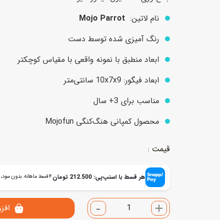
نام لاتین:
Mojo Parrot
عروسک
اکشن فیگور و شخصیت
رنگ آمیزی شده توسط دست
خانه و لوازم عروسک
حیوانات مینیاتوری
ابعاد منطبق با نمونه واقعی با مقیاس کوچکتر
عروسک پولیشی
لباس و ماسک
ابعاد فیگور: 10x7x9 سانتی‌متر
عروسک مینیاتوری
مناسب برای 3+ سال
لوازم گریم و آرایش کودک
محصول کمپانی هنگ‌کنگی Mojofun
هر قسط با اسنپ‌پی:
212.500
تومان
۴ قسط ماهانه. بدون سود، چک و ضامن.
-
+
افز