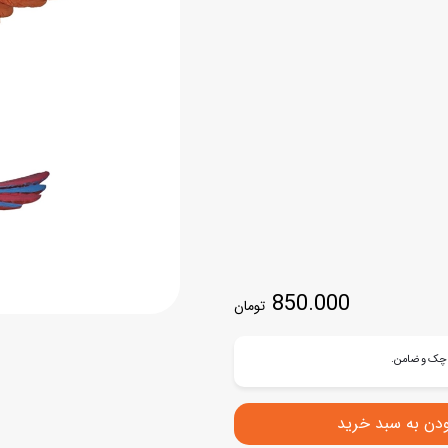
اسب
سور
پازل
کیف و کوله پشتی
ست
برد گیم
چمدان کودک
لوا
لوازم هنر و نقاشی
قمقمه و ظرف غذا
علم و سرگرمی
جامدادی
کتاب
کیف پول
850.000
تومان
ودن به سبد خرید