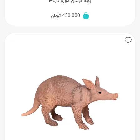
بچه کرگدن موژو Mojo
450.000
تومان