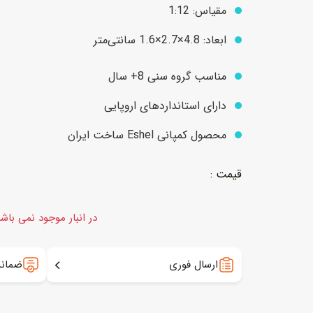
مقیاس: 1:12
ابعاد: 4.8×2.7×1.6 سانتی‌متر
عروسک
اکشن فیگور و شخصیت
مناسب گروه سنی 8+ سال
خانه و لوازم عروسک
حیوانات مینیاتوری
عروسک پولیشی
لباس و ماسک
دارای استانداردهای اروپایی
عروسک مینیاتوری
محصول کمپانی Eshel ساخت ایران
لوازم گریم و آرایش کودک
در انبار موجود نمی باش
ارسال فوری
ضمانت