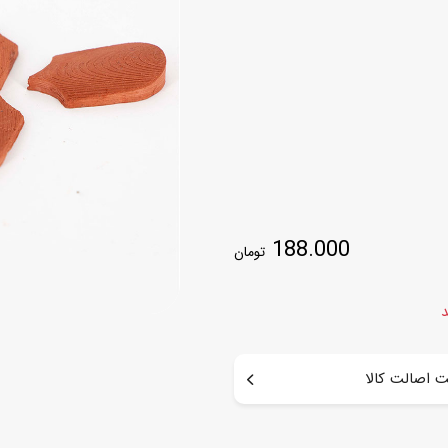
اسب
سور
پازل
کیف و کوله پشتی
ست
برد گیم
چمدان کودک
لوا
لوازم هنر و نقاشی
قمقمه و ظرف غذا
علم و سرگرمی
جامدادی
کتاب
کیف پول
188.000
تومان
د
 اصالت کالا