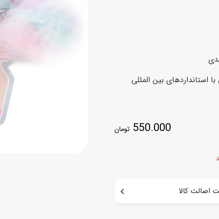
اسب
سور
پازل
کیف و کوله پشتی
ست
برد گیم
چمدان کودک
لوا
لوازم هنر و نقاشی
قمقمه و ظرف غذا
با استانداردهای بین المللی
علم و سرگرمی
جامدادی
کتاب
کیف پول
550.000
تومان
د
 اصالت کالا