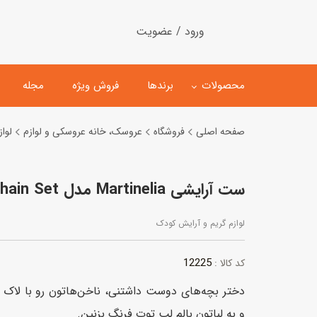
ورود / عضویت
محصولات
برندها
فروش ویژه
مجله
صفحه اصلی
فروشگاه
عروسک، خانه عروسکی و لوازم
لوا
لگو
ماشین کنترلی
ست آرایشی Martinelia مدل Key Chain Set
اسباب‌بازی‌ ساختنی
ماشین مدل و کلکسیونی
کیت و کاردستی
پیست و ست ماشین بازی
لوازم گریم و آرایش کودک
اسباب‌بازی‌ مگنتی
ماشین اسباب بازی
12225
کد کالا :
ربات و اسباب‌بازیهای عملکر
هلیکوپتر و هواپیما
و به لباتون بالم لب توت فرنگ بزنین.