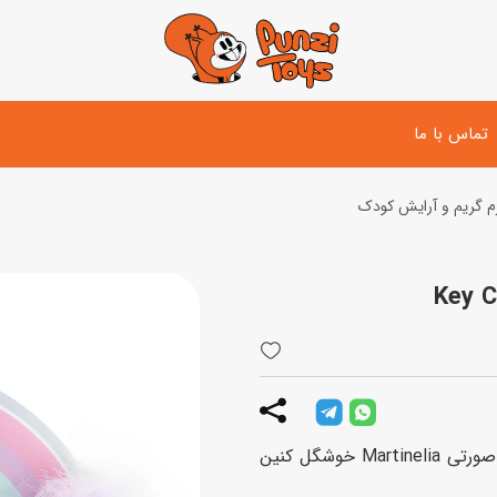
تماس با ما
زم گریم و آرایش کودک
تفنگ و لوازم مبارزه
دوچرخه
اسب
تفنگ آبپاش
اسکوتر
پو
ست بازی جنگی
لوپ‌کار و سه چرخه
سی
توپ و وسایل بازی
دی
بازی های آبی
دختر بچه‌های دوست داشتنی، ناخن‌هاتون رو با لاک‌ صورتی Martinelia خوشگل کنین
اسباب بازی بادی