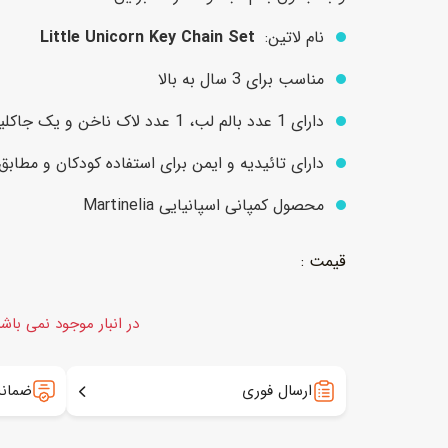
نام لاتین:
Little Unicorn Key Chain Set
عروسک
اکشن فیگور و شخصیت
مناسب برای 3 سال به بالا
خانه و لوازم عروسک
حیوانات مینیاتوری
دارای 1 عدد بالم لب، 1 عدد لاک ناخن و یک جاکلیدی
عروسک پولیشی
لباس و ماسک
دارای تائیدیه و ایمن برای استفاده کودکان و مطابق 
عروسک مینیاتوری
محصول کمپانی اسپانیایی Martinelia
لوازم گریم و آرایش کودک
در انبار موجود نمی باش
ارسال فوری
ضمانت