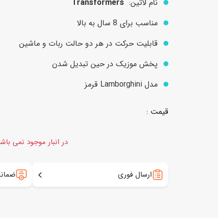
نام لاتین:
Transformers
مناسب برای 8 سال به بالا
عروسک
اکشن فیگور و شخصیت
قابلیت حرکت در هر دو حالت ربات و ماشین
خانه و لوازم عروسک
حیوانات مینیاتوری
پخش موزیک در حین تبدیل شدن
عروسک پولیشی
لباس و ماسک
مدل Lamborghini قرمز
عروسک مینیاتوری
لوازم گریم و آرایش کودک
در انبار موجود نمی باش
ارسال فوری
ضمانت