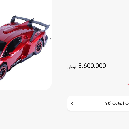
اسب
سور
پازل
کیف و کوله پشتی
ست
برد گیم
چمدان کودک
لوا
لوازم هنر و نقاشی
قمقمه و ظرف غذا
علم و سرگرمی
جامدادی
کتاب
3.600.000
کیف پول
تومان
د
 اصالت کالا