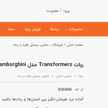
ورود / عضویت
محصولات
برندها
فروش ویژه
مجله
صفحه اصلی
فروشگاه
ماشین، وسایل نقلیه و ربات
لگو
ماشین کنترلی
ربات Transformers مدل Lamborghini قرمز
اسباب‌بازی‌ ساختنی
ماشین مدل و کلکسیونی
کیت و کاردستی
پیست و ست ماشین بازی
ربات
ماشین کنترلی
ماشین، وسایل نقلیه و ربات
اسباب‌بازی‌ مگنتی
ماشین اسباب بازی
R203006
کد کالا :
ربات و اسباب‌بازیهای عملکر
آماده نبرد هیجان‌ انگیز بین انسان‌ها و ربات‌ها باشید.
هلیکوپتر و هواپیما