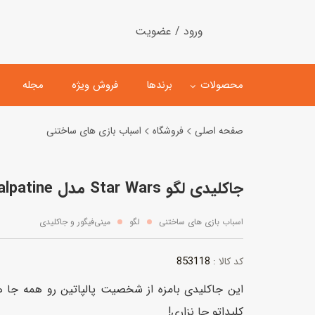
ورود / عضویت
محصولات
برندها
فروش ویژه
مجله
صفحه اصلی
فروشگاه
اسباب بازی های ساختنی
لگو
ماشین کنترلی
جاکلیدی لگو Star Wars مدل Emperor Palpatine
اسباب‌بازی‌ ساختنی
ماشین مدل و کلکسیونی
کیت و کاردستی
پیست و ست ماشین بازی
اسباب بازی های ساختنی
لگو
مینی‌فیگور و جاکلیدی
اسباب‌بازی‌ مگنتی
ماشین اسباب بازی
853118
کد کالا :
ربات و اسباب‌بازیهای عملکر
این جاکلیدی بامزه از شخصیت پالپاتین رو همه جا 
هلیکوپتر و هواپیما
کلیداتو جا نزاری!