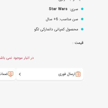
سری:
Star Wars
عروسک
اکشن فیگور و شخصیت
سن مناسب: 6+ سال
خانه و لوازم عروسک
حیوانات مینیاتوری
محصول کمپانی دانمارکی لگو
عروسک پولیشی
لباس و ماسک
عروسک مینیاتوری
لوازم گریم و آرایش کودک
در انبار موجود نمی باش
ارسال فوری
ضمانت