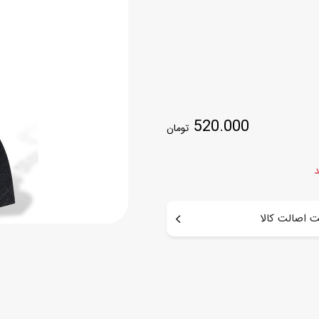
اسب
سور
پازل
کیف و کوله پشتی
ست
برد گیم
چمدان کودک
لوا
لوازم هنر و نقاشی
قمقمه و ظرف غذا
520.000
تومان
علم و سرگرمی
جامدادی
کتاب
کیف پول
د
 اصالت کالا