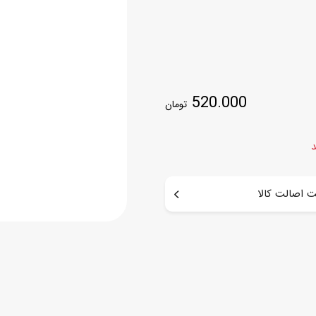
اسب
سور
پازل
کیف و کوله پشتی
ست
برد گیم
چمدان کودک
لوا
520.000
لوازم هنر و نقاشی
تومان
قمقمه و ظرف غذا
علم و سرگرمی
جامدادی
د
کتاب
کیف پول
 اصالت کالا