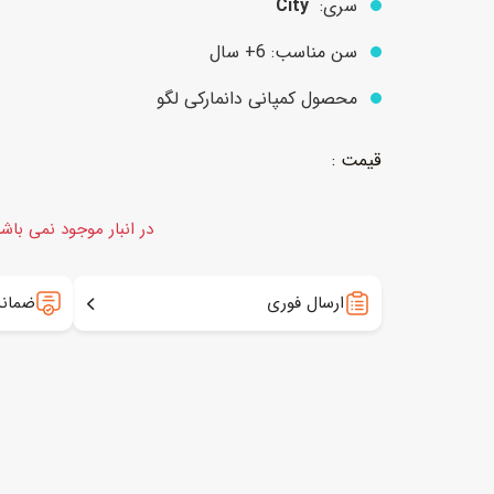
سری:
City
سن مناسب: 6+ سال
عروسک
اکشن فیگور و شخصیت
محصول کمپانی دانمارکی لگو
خانه و لوازم عروسک
حیوانات مینیاتوری
عروسک پولیشی
لباس و ماسک
عروسک مینیاتوری
در انبار موجود نمی باش
لوازم گریم و آرایش کودک
ارسال فوری
ضمانت