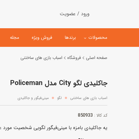
ورود / عضویت
محصولات
برندها
فروش ویژه
مجله
صفحه اصلی
فروشگاه
اسباب بازی های ساختنی
لگو
ماشین کنترلی
جاکلیدی لگو City مدل Policeman
اسباب‌بازی‌ ساختنی
ماشین مدل و کلکسیونی
کیت و کاردستی
پیست و ست ماشین بازی
اسباب بازی های ساختنی
لگو
مینی‌فیگور و جاکلیدی
اسباب‌بازی‌ مگنتی
ماشین اسباب بازی
850933
کد کالا :
ربات و اسباب‌بازیهای عملکر
یه جاکلیدی بامزه با مینی‌فیگور لگویی شخصیت مورد عل
هلیکوپتر و هواپیما