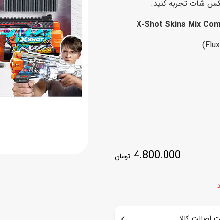
یکس شات تجربه کنید.
اسب
X-Shot
Skins
Mix Comb
سور
پازل
کیف و کوله پشتی
ست
برد گیم
چمدان کودک
لوا
لوازم هنر و نقاشی
قمقمه و ظرف غذا
علم و سرگرمی
جامدادی
کتاب
کیف پول
4.800.000
تومان
د
 اصالت کالا