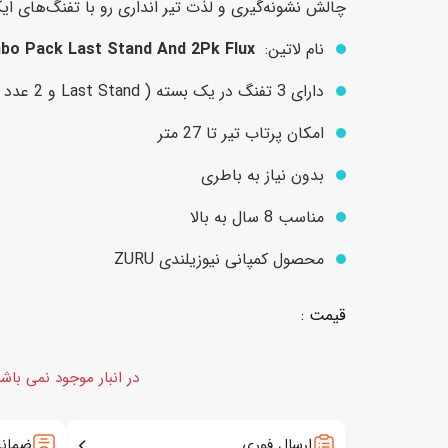
چالش نشونه‌گیری و لذت تیر انداری رو با تفنگ‌های ا
نام لاتین:
o Pack Last Stand And 2Pk Flux
عروسک
اکشن فیگور و شخصیت
دارای 3 تفنگ در یک بسته ( Last Stand و 2 عدد Flux)
خانه و لوازم عروسک
حیوانات مینیاتوری
امکان پرتاب تیر تا 27 متر
عروسک پولیشی
لباس و ماسک
بدون نیاز به باطری
عروسک مینیاتوری
مناسب 8 سال به بالا
لوازم گریم و آرایش کودک
محصول کمپانی نیوزیلندی ZURU
در انبار موجود نمی باش
ارسال فوری
ضمانت