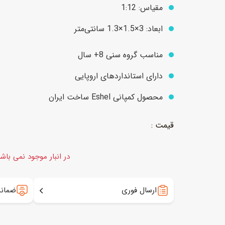
مقیاس: 1:12
ابعاد: 3×1.5×1.3 سانتی‌متر
عروسک
اکشن فیگور و شخصیت
مناسب گروه سنی 8+ سال
خانه و لوازم عروسک
حیوانات مینیاتوری
عروسک پولیشی
لباس و ماسک
دارای استانداردهای اروپایی
عروسک مینیاتوری
محصول کمپانی Eshel ساخت ایران
لوازم گریم و آرایش کودک
در انبار موجود نمی باش
ارسال فوری
ضمانت