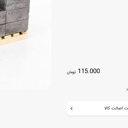
اسب
سور
پازل
کیف و کوله پشتی
ست
برد گیم
چمدان کودک
لوا
لوازم هنر و نقاشی
قمقمه و ظرف غذا
علم و سرگرمی
جامدادی
کتاب
کیف پول
115.000
تومان
د
 اصالت کالا