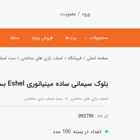
ورود / عضویت
محصولات
برندها
فروش ویژه
مجله
صفحه اصلی
فروشگاه
اسباب بازی های ساختنی
ست اسباب
لگو
ماشین کنترلی
بلوک سیمانی ساده مینیاتوری Eshel بسته 100 عددی
اسباب‌بازی‌ ساختنی
ماشین مدل و کلکسیونی
کیت و کاردستی
پیست و ست ماشین بازی
اسباب بازی های ساختنی
ست اسباب بازی ساختنی
اسباب‌بازی‌ مگنتی
ماشین اسباب بازی
092759
کد کالا :
ربات و اسباب‌بازیهای عملکر
هلیکوپتر و هواپیما
تعداد در بسته: 100 عدد