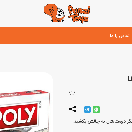
تماس با ما
تفنگ و لوازم مبارزه
دوچرخه
اسب
تفنگ آبپاش
اسکوتر
پو
ست بازی جنگی
لوپ‌کار و سه چرخه
سی
توپ و وسایل بازی
دی
بازی های آبی
اسباب بازی بادی