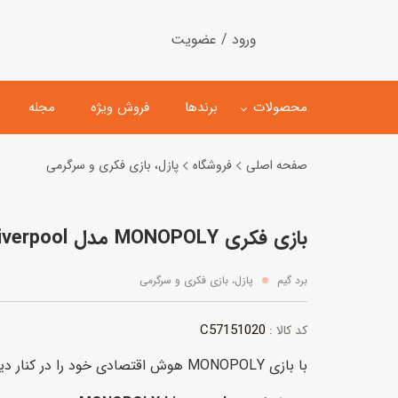
ورود / عضویت
محصولات
برندها
فروش ویژه
مجله
صفحه اصلی
فروشگاه
پازل، بازی فکری و سرگرمی
لگو
ماشین کنترلی
بازی فکری MONOPOLY مدل Liverpool
اسباب‌بازی‌ ساختنی
ماشین مدل و کلکسیونی
کیت و کاردستی
پیست و ست ماشین بازی
برد گیم
پازل، بازی فکری و سرگرمی
اسباب‌بازی‌ مگنتی
ماشین اسباب بازی
C57151020
کد کالا :
ربات و اسباب‌بازیهای عملکر
با بازی MONOPOLY هوش اقتصادی خود را در کنار دیگر دوستانتان به چالش بکشید.
هلیکوپتر و هواپیما