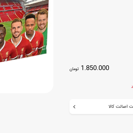
اسب
سور
پازل
کیف و کوله پشتی
ست
برد گیم
چمدان کودک
لوا
لوازم هنر و نقاشی
قمقمه و ظرف غذا
علم و سرگرمی
جامدادی
کتاب
1.850.000
کیف پول
تومان
د
 اصالت کالا