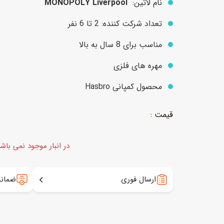
نام لاتین:
MONOPOLY Liverpool
تعداد شرکت کننده: 2 تا 6 نفر
عروسک
اکشن فیگور و شخصیت
مناسب برای 8 سال به بالا
خانه و لوازم عروسک
حیوانات مینیاتوری
مهره های فلزی
عروسک پولیشی
لباس و ماسک
محصول کمپانی Hasbro
عروسک مینیاتوری
لوازم گریم و آرایش کودک
در انبار موجود نمی باش
ارسال فوری
ضمانت