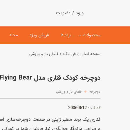
ورود / عضویت
محصولات
برندها
فروش ویژه
مجله
صفحه اصلی
فروشگاه
فضای باز و ورزشی
لگو
ماشین کنترلی
دوچرخه کودک قناری مدل Flying Bear سایز 12 زرد
اسباب‌بازی‌ ساختنی
ماشین مدل و کلکسیونی
کیت و کاردستی
پیست و ست ماشین بازی
دوچرخه
فضای باز و ورزشی
اسباب‌بازی‌ مگنتی
ماشین اسباب بازی
20060512
کد کالا :
ربات و اسباب‌بازیهای عملکر
قناری یک برند معتبر ژاپنی در صنعت دوچرخه‌سازی‌ اس
هلیکوپتر و هواپیما
و طراحی ماندگار جوابگوی نیاز فرزندان شما در کودکی 