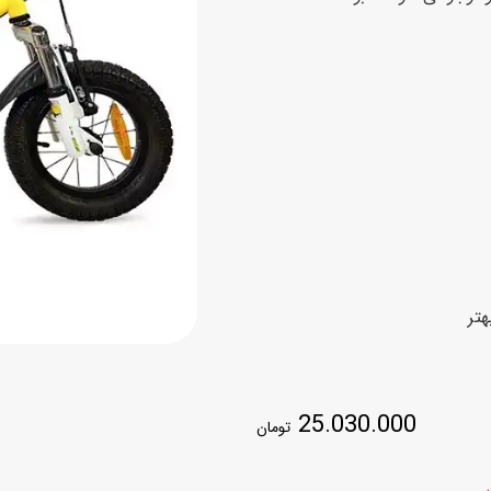
اسب
سور
پازل
کیف و کوله پشتی
ست
برد گیم
چمدان کودک
لوا
لوازم هنر و نقاشی
قمقمه و ظرف غذا
علم و سرگرمی
جامدادی
کتاب
کیف پول
تر
25.030.000
تومان