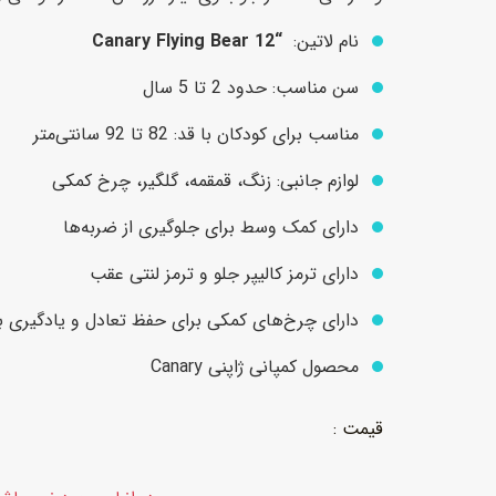
نام لاتین:
“Canary Flying Bear 12
عروسک
اکشن فیگور و شخصیت
سن مناسب: حدود 2 تا 5 سال
خانه و لوازم عروسک
حیوانات مینیاتوری
مناسب برای کودکان با قد: 82 تا 92 سانتی‌متر
عروسک پولیشی
لباس و ماسک
لوازم جانبی: زنگ، قمقمه، گلگیر، چرخ کمکی
عروسک مینیاتوری
دارای کمک وسط برای جلوگیری از ضربه‌ها
لوازم گریم و آرایش کودک
دارای ترمز کالیپر جلو و ترمز لنتی عقب
دارای چرخ‌های کمکی برای حفظ تعادل و یادگیری به
محصول کمپانی ژاپنی Canary