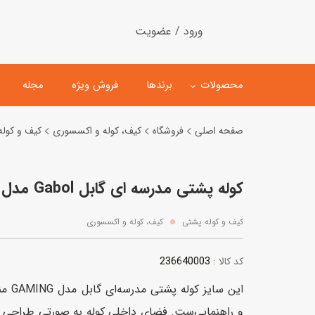
ورود / عضویت
محصولات
برندها
فروش ویژه
مجله
صفحه اصلی
فروشگاه
کیف، کوله و اکسسوری
کیف و کول
لگو
ماشین کنترلی
کوله پشتی مدرسه ای گابل Gabol مدل GAMING
اسباب‌بازی‌ ساختنی
ماشین مدل و کلکسیونی
کیت و کاردستی
پیست و ست ماشین بازی
کیف و کوله پشتی
کیف، کوله و اکسسوری
اسباب‌بازی‌ مگنتی
ماشین اسباب بازی
236640003
کد کالا :
ربات و اسباب‌بازیهای عملکر
این سا
هلیکوپتر و هواپیما
و راهنمایی‌ست. فضای داخلی کوله به صورتی طراحی 