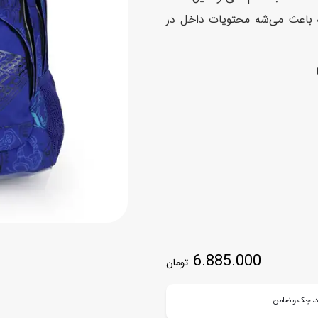
اسب
 باعث می‌شه محتویات داخل در
سور
پازل
کیف و کوله پشتی
ست
برد گیم
چمدان کودک
لوا
لوازم هنر و نقاشی
قمقمه و ظرف غذا
علم و سرگرمی
جامدادی
کتاب
کیف پول
6.885.000
تومان