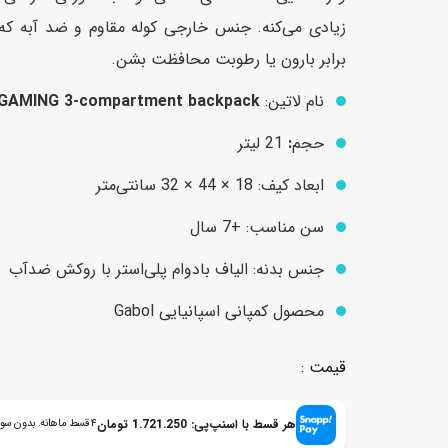
زیادی می‌کنه. جنس خارجی کوله مقاوم و ضد آبه که
برابر بارون یا رطوبت محافظت بشن.
عروسک
اکشن فیگور و شخصیت
نام لاتین:
GAMING 3-compartment backpack
خانه و لوازم عروسک
حیوانات مینیاتوری
حجم
:
21 لیتر
عروسک پولیشی
لباس و ماسک
ابعاد کیف: 18 × 44 × 32 سانتی‌متر
عروسک مینیاتوری
لوازم گریم و آرایش کودک
سن مناسب: +7 سال
جنس بدنه: الیاف بادوام پلی‌استر با روکش ضدآب
محصول کمپانی اسپانیایی Gabol
هر قسط با اسنپ‌پی:
1.721.250
تومان
۴ قسط ماهانه. بدون سود، چک و ضامن.