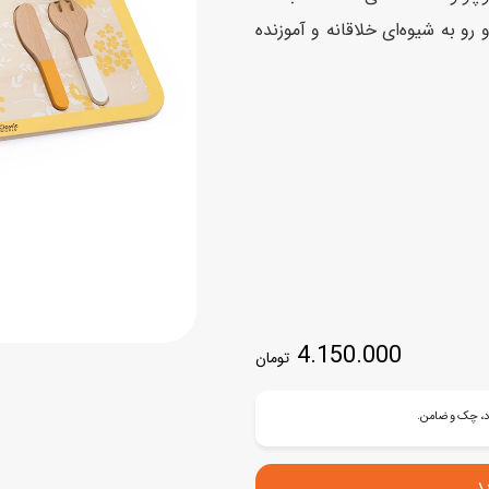
اسب
 به شیوه‌ای خلاقانه و آموزنده
سور
پازل
کیف و کوله پشتی
ست
برد گیم
چمدان کودک
لوا
لوازم هنر و نقاشی
قمقمه و ظرف غذا
علم و سرگرمی
جامدادی
کتاب
کیف پول
4.150.000
تومان
د