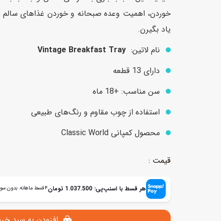
خوردن، اهمیت وعده صبحانه و خوردن غذاهای سالم و رو
یاد بگیرن.
عروسک
اکشن فیگور و شخصیت
نام لاتین:
Vintage Breakfast Tray
خانه و لوازم عروسک
حیوانات مینیاتوری
دارای 13 قطعه
عروسک پولیشی
لباس و ماسک
سن مناسب: +18 ماه
عروسک مینیاتوری
لوازم گریم و آرایش کودک
استفاده از چوب مقاوم و رنگ‌های طبیعی
محصول کمپانی Classic World
هر قسط با اسنپ‌پی:
1.037.500
تومان
۴ قسط ماهانه. بدون سود، چک و ضامن.
افزودن به سبد خری