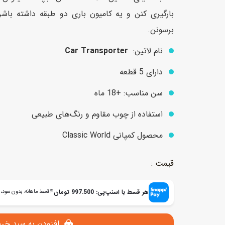
بارگیری کنن و یه کامیون باری دو طبقه داشته باش
برسونن.
عروسک
اکشن فیگور و شخصیت
نام لاتین:
Car Transporter
خانه و لوازم عروسک
حیوانات مینیاتوری
دارای 5 قطعه
عروسک پولیشی
لباس و ماسک
سن مناسب: +18 ماه
عروسک مینیاتوری
لوازم گریم و آرایش کودک
استفاده از چوب مقاوم و رنگ‌های طبیعی
محصول کمپانی Classic World
هر قسط با اسنپ‌پی:
997.500
تومان
۴ قسط ماهانه. بدون سود، چک و ضامن.
افزودن به سبد خری