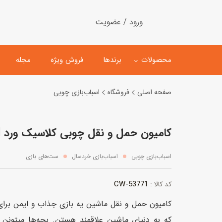
ورود / عضویت
محصولات
برندها
فروش ویژه
مجله
صفحه اصلی
فروشگاه
اسباب‌بازی چوبی
لگو
ماشین کنترلی
کامیون حمل و نقل چوبی کلاسیک ورد Classic World
اسباب‌بازی‌ ساختنی
ماشین مدل و کلکسیونی
کیت و کاردستی
پیست و ست ماشین بازی
اسباب‌بازی چوبی
اسباب‌بازی خردسال
ست‌های بازی
اسباب‌بازی‌ مگنتی
ماشین اسباب بازی
CW-53771
کد کالا :
ربات و اسباب‌بازیهای عملکر
هلیکوپتر و هواپیما
که به دنیای ماشین علاقمند هستن. بچه‌ها میتونن 