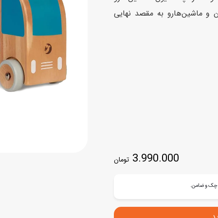
اسب
ن و ماشین‌هارو به مقصد نهایی
سور
پازل
کیف و کوله پشتی
ست
برد گیم
چمدان کودک
لوا
لوازم هنر و نقاشی
قمقمه و ظرف غذا
علم و سرگرمی
جامدادی
کتاب
کیف پول
3.990.000
تومان
د