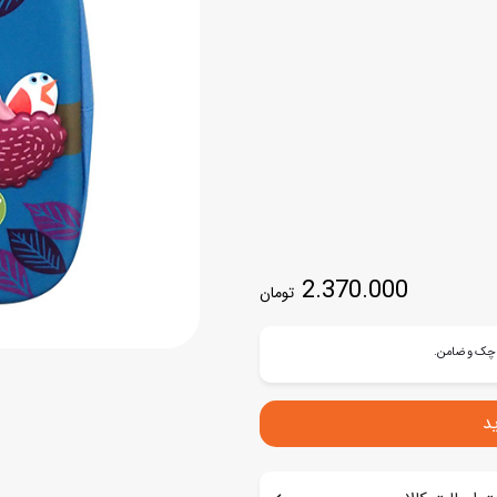
اسب
سور
پازل
کیف و کوله پشتی
ست
برد گیم
چمدان کودک
لوا
لوازم هنر و نقاشی
قمقمه و ظرف غذا
علم و سرگرمی
جامدادی
کتاب
کیف پول
2.370.000
تومان
د