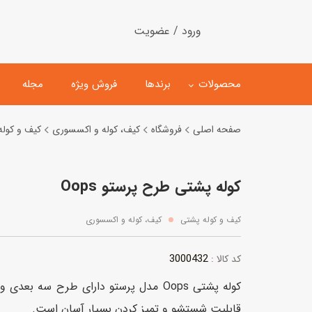
ورود / عضویت
محصولات
برندها
فروش ویژه
مجله
صفحه اصلی
فروشگاه
کیف، کوله و اکسسوری
کیف و کول
لگو
ماشین کنترلی
کوله پشتی طرح پرستو Oops
اسباب‌بازی‌ ساختنی
ماشین مدل و کلکسیونی
کیت و کاردستی
پیست و ست ماشین بازی
کیف و کوله پشتی
کیف، کوله و اکسسوری
اسباب‌بازی‌ مگنتی
ماشین اسباب بازی
3000432
کد کالا :
ربات و اسباب‌بازیهای عملکر
هلیکوپتر و هواپیما
قابليت شستشو و تميز كردن بسیار آسان است.