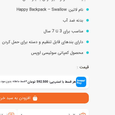
نام لاتین: Happy Backpack – Swallow
عروسک
اکشن فیگور و شخصیت
بدنه ضد آب
خانه و لوازم عروسک
حیوانات مینیاتوری
مناسب برای 3 تا 7 سال
عروسک پولیشی
لباس و ماسک
دارای بند‌های قابل تنظیم و دسته برای حمل کردن
عروسک مینیاتوری
محصول کمپانی سوئیسی اوپس
لوازم گریم و آرایش کودک
هر قسط با اسنپ‌پی:
592.500
تومان
۴ قسط ماهانه. بدون سود، چک و ضامن.
افزودن به سبد خری