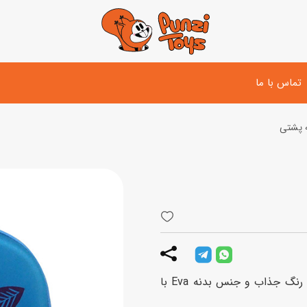
تماس با ما
ه پشتی
تفنگ و لوازم مبارزه
دوچرخه
اسب
تفنگ آبپاش
اسکوتر
پو
ست بازی جنگی
لوپ‌کار و سه چرخه
سی
توپ و وسایل بازی
دی
بازی های آبی
کوله پشتی Oops مدل پرستو دارای طرح سه بعدی و رنگ جذاب و جنس بدنه Eva با
اسباب بازی بادی