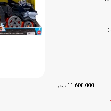
اسب
سور
پازل
کیف و کوله پشتی
ست
برد گیم
چمدان کودک
لوا
لوازم هنر و نقاشی
قمقمه و ظرف غذا
علم و سرگرمی
جامدادی
کتاب
کیف پول
11.600.000
تومان
د