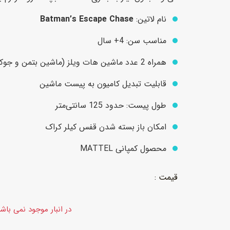
نام لاتین:
Batman’s Escape Chase
عروسک
اکشن فیگور و شخصیت
مناسب سن: 4+ سال
خانه و لوازم عروسک
حیوانات مینیاتوری
همراه 2 عدد ماشین هات ویلز (ماشین بتمن و جوکر)
عروسک پولیشی
لباس و ماسک
قابلیت تبدیل کامیون به پیست ماشین
عروسک مینیاتوری
طول پیست: حدود 125 سانتی‌متر
لوازم گریم و آرایش کودک
امکان باز بسته شدن قفس کیلر کراک
محصول کمپانی MATTEL
در انبار موجود نمی باش