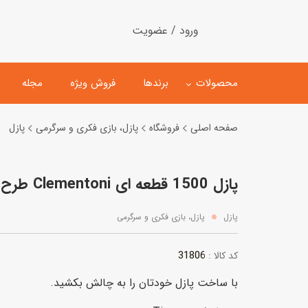
ورود / عضویت
محصولات
برندها
فروش ویژه
مجله
صفحه اصلی
فروشگاه
پازل، بازی فکری و سرگرمی
پازل
لگو
ماشین کنترلی
پازل 1500 قطعه ای Clementoni طرح ببر
اسباب‌بازی‌ ساختنی
ماشین مدل و کلکسیونی
کیت و کاردستی
پیست و ست ماشین بازی
پازل
پازل، بازی فکری و سرگرمی
اسباب‌بازی‌ مگنتی
ماشین اسباب بازی
31806
کد کالا :
ربات و اسباب‌بازیهای عملکر
با ساخت پازل خودتان را به چالش بکشید.
هلیکوپتر و هواپیما