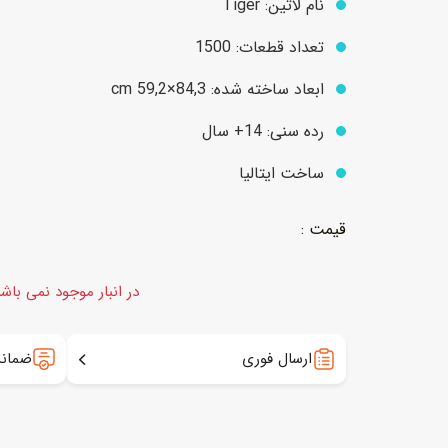
نام لاتین: Tiger
تعداد قطعات: 1500
عروسک
اکشن فیگور و شخصیت
ابعاد ساخته شده: 84,3×59,2 cm
خانه و لوازم عروسک
حیوانات مینیاتوری
رده سنی: 14+ سال
عروسک پولیشی
لباس و ماسک
ساخت ایتالیا
عروسک مینیاتوری
لوازم گریم و آرایش کودک
در انبار موجود نمی باش
ارسال فوری
ضمانت