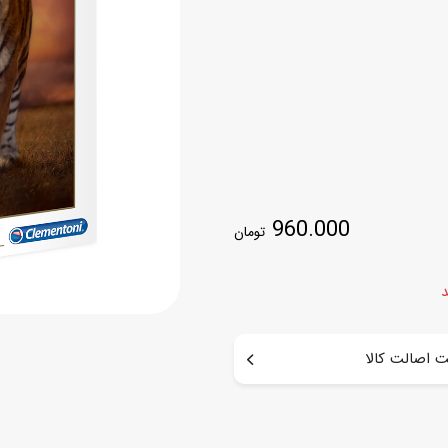
اسب
سور
پازل
کیف و کوله پشتی
ست
برد گیم
چمدان کودک
لوا
لوازم هنر و نقاشی
قمقمه و ظرف غذا
علم و سرگرمی
جامدادی
کتاب
960.000
کیف پول
تومان
د
 اصالت کالا