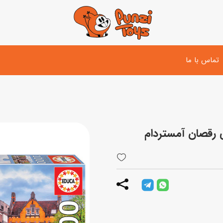
تماس با ما
تفنگ و لوازم مبارزه
دوچرخه
اسب
تفنگ آبپاش
اسکوتر
پو
ست بازی جنگی
لوپ‌کار و سه چرخه
سی
توپ و وسایل بازی
دی
بازی های آبی
اسباب بازی بادی