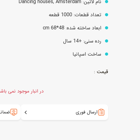
نام لاتین: Dancing houses, Amsterdam
تعداد قطعات: 1000 قطعه
عروسک
اکشن فیگور و شخصیت
ابعاد ساخته شده: 48*cm 68
خانه و لوازم عروسک
حیوانات مینیاتوری
رده سنی: +14 سال
عروسک پولیشی
لباس و ماسک
ساخت اسپانیا
عروسک مینیاتوری
لوازم گریم و آرایش کودک
در انبار موجود نمی باش
ارسال فوری
ضمانت