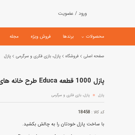
ورود / عضویت
محصولات
برندها
فروش ویژه
مجله
صفحه اصلی
فروشگاه
پازل، بازی فکری و سرگرمی
پازل
لگو
ماشین کنترلی
پازل 1000 قطعه Educa طرح خانه های رقصان آمستردام
اسباب‌بازی‌ ساختنی
ماشین مدل و کلکسیونی
کیت و کاردستی
پیست و ست ماشین بازی
پازل
پازل، بازی فکری و سرگرمی
اسباب‌بازی‌ مگنتی
ماشین اسباب بازی
18458
کد کالا :
ربات و اسباب‌بازیهای عملکر
با ساخت پازل خودتان را به چالش بکشید.
هلیکوپتر و هواپیما