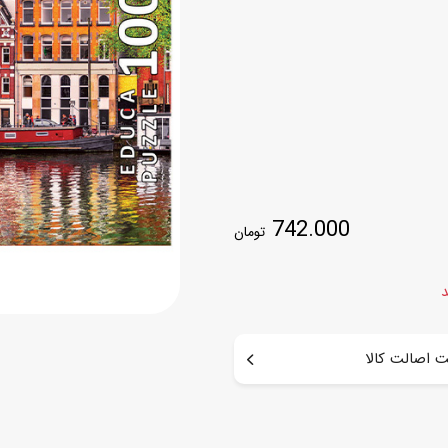
اسب
سور
پازل
کیف و کوله پشتی
ست
برد گیم
چمدان کودک
لوا
لوازم هنر و نقاشی
قمقمه و ظرف غذا
علم و سرگرمی
جامدادی
کتاب
742.000
کیف پول
تومان
د
 اصالت کالا