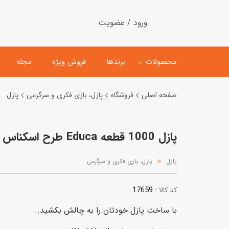
ورود / عضویت
محصولات
برندها
فروش ویژه
مجله
صفحه اصلی
فروشگاه
پازل، بازی فکری و سرگرمی
پازل
لگو
ماشین کنترلی
پازل 1000 قطعه Educa طرح اسکناس های جهان
اسباب‌بازی‌ ساختنی
ماشین مدل و کلکسیونی
کیت و کاردستی
پیست و ست ماشین بازی
پازل
پازل، بازی فکری و سرگرمی
اسباب‌بازی‌ مگنتی
ماشین اسباب بازی
17659
کد کالا :
ربات و اسباب‌بازیهای عملکر
با ساخت پازل خودتان را به چالش بکشید.
هلیکوپتر و هواپیما