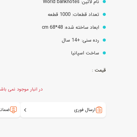
نام لاتین: World banknotes
تعداد قطعات: 1000 قطعه
عروسک
اکشن فیگور و شخصیت
ابعاد ساخته شده: 48*cm 68
خانه و لوازم عروسک
حیوانات مینیاتوری
رده سنی: +14 سال
عروسک پولیشی
لباس و ماسک
ساخت اسپانیا
عروسک مینیاتوری
لوازم گریم و آرایش کودک
در انبار موجود نمی باش
ارسال فوری
ضمانت