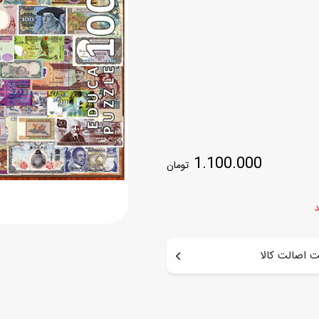
اسب
سور
پازل
کیف و کوله پشتی
ست
برد گیم
چمدان کودک
لوا
لوازم هنر و نقاشی
قمقمه و ظرف غذا
علم و سرگرمی
جامدادی
کتاب
1.100.000
کیف پول
تومان
د
 اصالت کالا