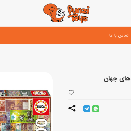
تماس با ما
تفنگ و لوازم مبارزه
دوچرخه
اسب
تفنگ آبپاش
اسکوتر
پو
ست بازی جنگی
لوپ‌کار و سه چرخه
سی
توپ و وسایل بازی
دی
بازی های آبی
اسباب بازی بادی