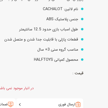
نام لاتین: CACHALOT
عروسک
اکشن فیگور و شخصیت
جنس پلاستیک ABS
خانه و لوازم عروسک
حیوانات مینیاتوری
طول اسباب بازی حدود 12.5 سانتیمتر
عروسک پولیشی
لباس و ماسک
قطعات پازلی با قابلیت جدا شدن و متصل شدن
عروسک مینیاتوری
مناسب گروه سنی 3+ سال
لوازم گریم و آرایش کودک
محصول کمپانی HALFTOYS
در انبار موجود نمی باش
ارسال فوری
ضمانت