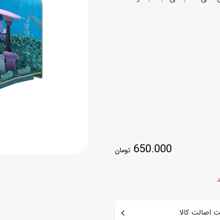
اسب
سور
پازل
کیف و کوله پشتی
ست
برد گیم
چمدان کودک
لوا
لوازم هنر و نقاشی
قمقمه و ظرف غذا
علم و سرگرمی
جامدادی
کتاب
کیف پول
650.000
تومان
د
 اصالت کالا