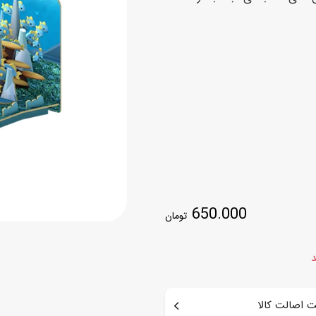
اسب
سور
پازل
کیف و کوله پشتی
ست
برد گیم
چمدان کودک
لوا
لوازم هنر و نقاشی
قمقمه و ظرف غذا
علم و سرگرمی
جامدادی
کتاب
کیف پول
650.000
تومان
د
 اصالت کالا