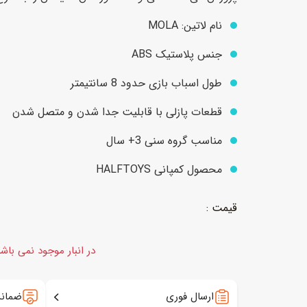
نام لاتین: MOLA
عروسک
اکشن فیگور و شخصیت
جنس پلاستیک ABS
خانه و لوازم عروسک
حیوانات مینیاتوری
طول اسباب بازی حدود 8 سانتیمتر
عروسک پولیشی
لباس و ماسک
قطعات پازلی با قابلیت جدا شدن و متصل شدن
عروسک مینیاتوری
مناسب گروه سنی 3+ سال
لوازم گریم و آرایش کودک
محصول کمپانی HALFTOYS
در انبار موجود نمی باش
ارسال فوری
ضمانت