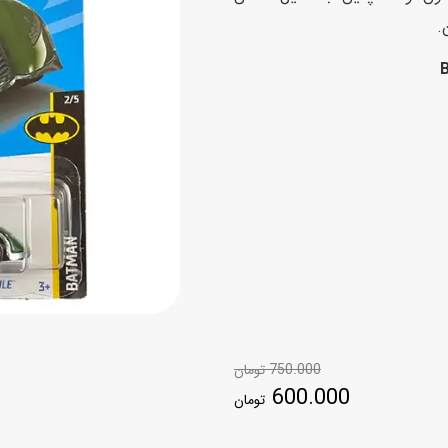
اسب
.
سور
پازل
کیف و کوله پشتی
ست
برد گیم
چمدان کودک
لوا
لوازم هنر و نقاشی
قمقمه و ظرف غذا
علم و سرگرمی
جامدادی
کتاب
کیف پول
750.000
تومان
600.000
تومان