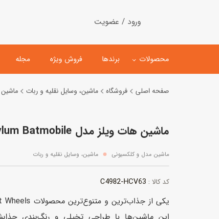
ورود / عضویت
محصولات
برندها
فروش ویژه
مجله
صفحه اصلی
فروشگاه
ماشین، وسایل نقلیه و ربات
ماشین 
لگو
ماشین کنترلی
ماشین هات ویلز مدل Batman Arkham Asylum Batmobile
اسباب‌بازی‌ ساختنی
ماشین مدل و کلکسیونی
کیت و کاردستی
پیست و ست ماشین بازی
ماشین مدل و کلکسیونی
ماشین، وسایل نقلیه و ربات
اسباب‌بازی‌ مگنتی
ماشین اسباب بازی
C4982-HCV63
کد کالا :
ربات و اسباب‌بازیهای عملکر
هلیکوپتر و هواپیما
این ماشین‌ها با طراحی تخیلی و رنگ‌بندی جذا