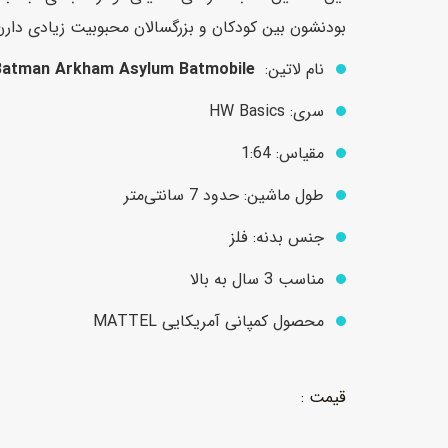
بودنشون بین کودکان و بزرگسالان محبوبیت زیادی دارن
نام لاتین:
Batman Arkham Asylum Batmobile
عروسک
اکشن فیگور و شخصیت
سری: HW Basics
خانه و لوازم عروسک
حیوانات مینیاتوری
عروسک پولیشی
لباس و ماسک
مقیاس: 1:64
عروسک مینیاتوری
طول ماشین: حدود 7 سانتی‌متر
لوازم گریم و آرایش کودک
جنس بدنه: فلز
مناسب 3 سال به بالا
محصول کمپانی آمریکایی MATTEL
قیمت اصلی:
750.000 تومان
قیمت فعلی:
بود.
600.000 تومان.