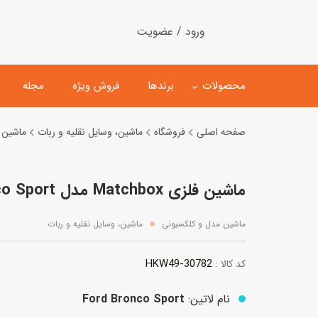
ورود / عضویت
محصولات
برندها
فروش ویژه
مجله
صفحه اصلی
فروشگاه
ماشین، وسایل نقلیه و ربات
ماشین 
لگو
ماشین کنترلی
ماشین فلزی Matchbox مدل Ford Bronco Sport
اسباب‌بازی‌ ساختنی
ماشین مدل و کلکسیونی
کیت و کاردستی
پیست و ست ماشین بازی
ماشین مدل و کلکسیونی
ماشین، وسایل نقلیه و ربات
اسباب‌بازی‌ مگنتی
ماشین اسباب بازی
30782-HKW49
کد کالا :
ربات و اسباب‌بازیهای عملکر
هلیکوپتر و هواپیما
نام لاتین:
Ford Bronco Sport