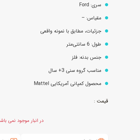
سری: Ford
مقیاس: –
عروسک
اکشن فیگور و شخصیت
جزئیات، مطابق با نمونه واقعی
خانه و لوازم عروسک
حیوانات مینیاتوری
طول: 6 سانتی‌متر
عروسک پولیشی
لباس و ماسک
جنس بدنه: فلز
عروسک مینیاتوری
مناسب گروه سنی 3+ سال
لوازم گریم و آرایش کودک
محصول کمپانی آمریکایی Mattel
در انبار موجود نمی باش