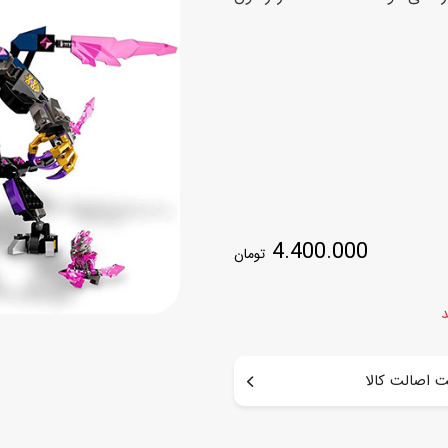
اسب
سور
پازل
کیف و کوله پشتی
ست
برد گیم
چمدان کودک
لوا
لوازم هنر و نقاشی
قمقمه و ظرف غذا
علم و سرگرمی
جامدادی
کتاب
کیف پول
4.400.000
تومان
د
 اصالت کالا