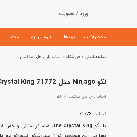
ورود / عضویت
محصولات
برندها
فروش ویژه
مجله
صفحه اصلی
فروشگاه
اسباب بازی های ساختنی
لگو
ماشین کنترلی
لگو Ninjago مدل The Crystal King 71772
اسباب‌بازی‌ ساختنی
ماشین مدل و کلکسیونی
کیت و کاردستی
پیست و ست ماشین بازی
اسباب بازی های ساختنی
لگو
اسباب‌بازی‌ مگنتی
ماشین اسباب بازی
71772
کد کالا :
ربات و اسباب‌بازیهای عملکر
با لگو
The Crystal King،
شاه کریستالی و خفن نین
هلیکوپتر و هواپیما
بسازید. این مجموعه که 4 مینی‌فیگور