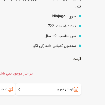
کنه.
سری:
Ninjago
عروسک
اکشن فیگور و شخصیت
تعداد قطعات: 722
خانه و لوازم عروسک
حیوانات مینیاتوری
عروسک پولیشی
لباس و ماسک
سن مناسب: 9+ سال
عروسک مینیاتوری
محصول کمپانی دانمارکی لگو
لوازم گریم و آرایش کودک
در انبار موجود نمی باش
ارسال فوری
ضمانت