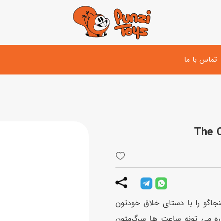
تماس با ما
تفنگ و لوازم مبارزه
دوچرخه
اسب
تفنگ آبپاش
اسکوتر
پو
ست بازی جنگی
لوپ‌کار و سه چرخه
سی
توپ و وسایل بازی
دی
بازی های آبی
جاگو را با دستای خلاق خودتون
اسباب بازی بادی
 نینجاگو هم داره می تونه ساعت ها سرگرمتون