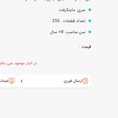
سری: ماینکرفت
عروسک
اکشن فیگور و شخصیت
تعداد قطعات : 255
خانه و لوازم عروسک
حیوانات مینیاتوری
سن مناسب: 8+ سال
عروسک پولیشی
لباس و ماسک
عروسک مینیاتوری
لوازم گریم و آرایش کودک
در انبار موجود نمی باش
ارسال فوری
ضمانت