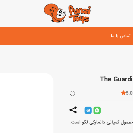
تماس با ما
تفنگ و لوازم مبارزه
دوچرخه
اسب
تفنگ آبپاش
اسکوتر
پو
ست بازی جنگی
لوپ‌کار و سه چرخه
سی
5.0
توپ و وسایل بازی
دی
بازی های آبی
Minecr مدل The Guardian Battle 21180، محصول کمپانی دانمارکی لگو است.
اسباب بازی بادی