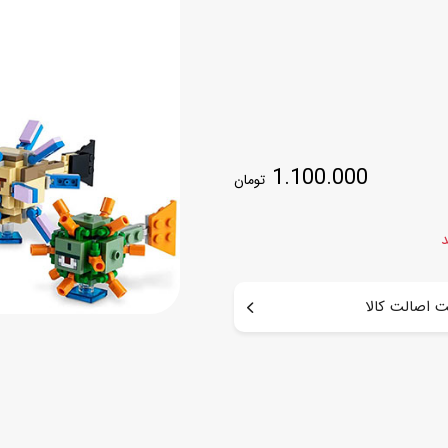
اسب
سور
پازل
کیف و کوله پشتی
ست
برد گیم
چمدان کودک
لوا
لوازم هنر و نقاشی
قمقمه و ظرف غذا
1.100.000
تومان
علم و سرگرمی
جامدادی
کتاب
کیف پول
د
 اصالت کالا