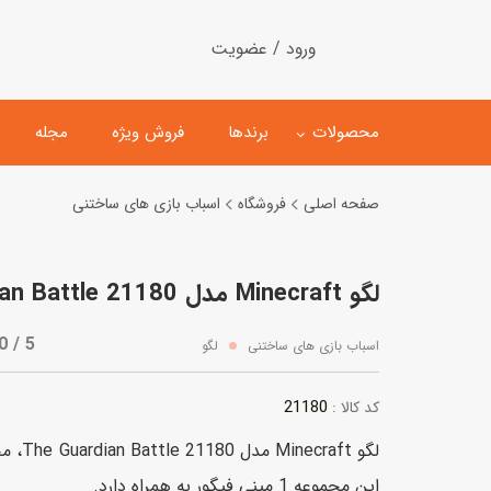
ورود / عضویت
محصولات
برندها
فروش ویژه
مجله
صفحه اصلی
فروشگاه
اسباب بازی های ساختنی
لگو
ماشین کنترلی
لگو Minecraft مدل The Guardian Battle 21180
اسباب‌بازی‌ ساختنی
ماشین مدل و کلکسیونی
کیت و کاردستی
پیست و ست ماشین بازی
0 / 5
اسباب بازی های ساختنی
لگو
اسباب‌بازی‌ مگنتی
ماشین اسباب بازی
21180
کد کالا :
ربات و اسباب‌بازیهای عملکر
لگو aft
هلیکوپتر و هواپیما
این مجموعه 1 مینی فیگور به همراه دارد.