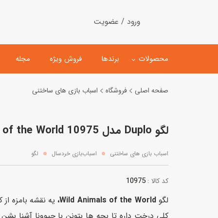
ورود / عضویت
محصولات
برندها
فروش ویژه
مجله
صفحه اصلی
فروشگاه
اسباب بازی های ساختنی
لگو
ماشین کنترلی
لگو Duplo مدل Wild Animals of the World 10975
اسباب‌بازی‌ ساختنی
ماشین مدل و کلکسیونی
کیت و کاردستی
پیست و ست ماشین بازی
اسباب بازی های ساختنی
اسباب‌بازی خردسال
لگو
اسباب‌بازی‌ مگنتی
ماشین اسباب بازی
10975
کد کالا :
ربات و اسباب‌بازیهای عملکر
لگو
Wild Animals of the World،
هلیکوپتر و هواپیما
کلی درخت داره تا بچه ها بتونن با حیوونا آشنا بشن