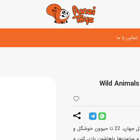
تماس با ما
تفنگ و لوازم مبارزه
دوچرخه
اسب
تفنگ آبپاش
اسکوتر
پو
ست بازی جنگی
لوپ‌کار و سه چرخه
سی
توپ و وسایل بازی
دی
بازی های آبی
یه نقشه بامزه از کل جهان، 22 تا حیوون خوشگل و
اسباب بازی بادی
 و ساعت‌ها باهاشون بازی کنن و