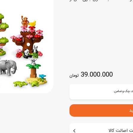
اسب
سور
پازل
کیف و کوله پشتی
ست
برد گیم
چمدان کودک
لوا
لوازم هنر و نقاشی
قمقمه و ظرف غذا
علم و سرگرمی
جامدادی
کتاب
کیف پول
39.000.000
تومان
د
 اصالت کالا