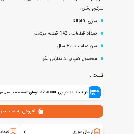
سرگرم بشن.
سری:
Duplo
عروسک
اکشن فیگور و شخصیت
خانه و لوازم عروسک
تعداد قطعات : 142 قطعه درشت
حیوانات مینیاتوری
عروسک پولیشی
لباس و ماسک
سن مناسب: 2+ سال
عروسک مینیاتوری
محصول کمپانی دانمارکی لگو
لوازم گریم و آرایش کودک
هر قسط با اسنپ‌پی:
9.750.000
تومان
۴ قسط ماهانه. بدون سود، چک و ضامن.
افزودن به سبد خری
ارسال فوری
ضمانت