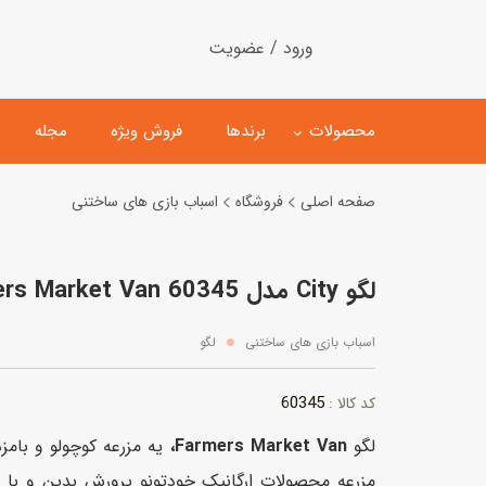
ورود / عضویت
محصولات
برندها
فروش ویژه
مجله
صفحه اصلی
فروشگاه
اسباب بازی های ساختنی
لگو
ماشین کنترلی
لگو City مدل Farmers Market Van 60345
اسباب‌بازی‌ ساختنی
ماشین مدل و کلکسیونی
کیت و کاردستی
پیست و ست ماشین بازی
اسباب بازی های ساختنی
لگو
اسباب‌بازی‌ مگنتی
ماشین اسباب بازی
60345
کد کالا :
ربات و اسباب‌بازیهای عملکر
لگو
Farmers Market Van،
یه مزرعه کوچولو و بام
هلیکوپتر و هواپیما
مزرعه محصولات ارگانیک خودتونو پرورش بدین و با و