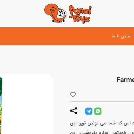
تماس با ما
تفنگ و لوازم مبارزه
دوچرخه
اسب
تفنگ آبپاش
اسکوتر
پو
ست بازی جنگی
لوپ‌کار و سه چرخه
سی
توپ و وسایل بازی
دی
بازی های آبی
زه اس که شما می تونین توی این
اسباب بازی بادی
ن خودتون اونارو بفروشین. این