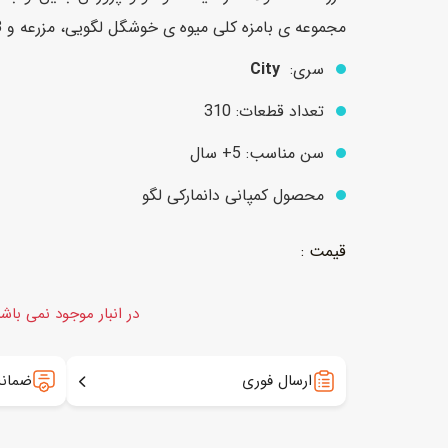
مجموعه ی بامزه کلی میوه ی خوشگل لگویی، مزرعه و 3 مینی‌فیگور داره.
سری:
City
عروسک
اکشن فیگور و شخصیت
تعداد قطعات: 310
خانه و لوازم عروسک
حیوانات مینیاتوری
عروسک پولیشی
لباس و ماسک
سن مناسب: 5+ سال
عروسک مینیاتوری
محصول کمپانی دانمارکی لگو
لوازم گریم و آرایش کودک
در انبار موجود نمی باش
ارسال فوری
ضمانت