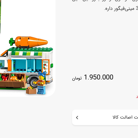
اسب
سور
پازل
کیف و کوله پشتی
ست
برد گیم
چمدان کودک
لوا
لوازم هنر و نقاشی
قمقمه و ظرف غذا
علم و سرگرمی
جامدادی
کتاب
کیف پول
1.950.000
تومان
د
 اصالت کالا