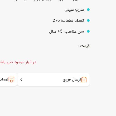
سری: سیتی
عروسک
اکشن فیگور و شخصیت
تعداد قطعات:
276
خانه و لوازم عروسک
حیوانات مینیاتوری
سن مناسب: 5+ سال
عروسک پولیشی
لباس و ماسک
عروسک مینیاتوری
لوازم گریم و آرایش کودک
در انبار موجود نمی باش
ارسال فوری
ضمانت