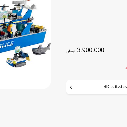
اسب
سور
پازل
کیف و کوله پشتی
ست
برد گیم
چمدان کودک
لوا
لوازم هنر و نقاشی
قمقمه و ظرف غذا
3.900.000
تومان
علم و سرگرمی
جامدادی
کتاب
کیف پول
د
 اصالت کالا