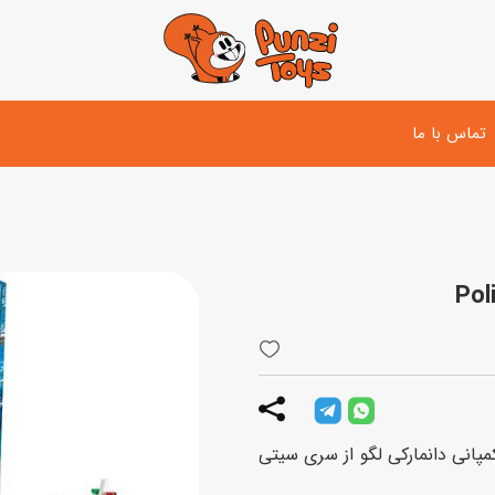
تماس با ما
تفنگ و لوازم مبارزه
دوچرخه
اسب
تفنگ آبپاش
اسکوتر
پو
ست بازی جنگی
لوپ‌کار و سه چرخه
سی
توپ و وسایل بازی
دی
بازی های آبی
Police Patrol Boat، محصول کمپانی دانمارکی لگو از سری سیتی
اسباب بازی بادی