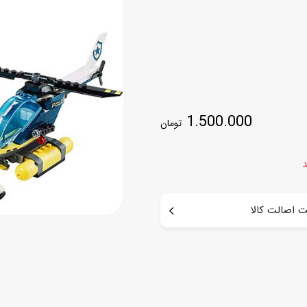
اسب
سور
پازل
کیف و کوله پشتی
ست
برد گیم
چمدان کودک
لوا
لوازم هنر و نقاشی
قمقمه و ظرف غذا
1.500.000
تومان
علم و سرگرمی
جامدادی
کتاب
کیف پول
د
 اصالت کالا