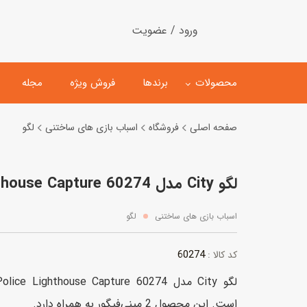
ورود / عضویت
محصولات
برندها
فروش ویژه
مجله
صفحه اصلی
فروشگاه
اسباب بازی های ساختنی
لگو
لگو
ماشین کنترلی
لگو City مدل 60274 Police Lighthouse Capture
اسباب‌بازی‌ ساختنی
ماشین مدل و کلکسیونی
کیت و کاردستی
پیست و ست ماشین بازی
اسباب بازی های ساختنی
لگو
اسباب‌بازی‌ مگنتی
ماشین اسباب بازی
60274
کد کالا :
ربات و اسباب‌بازیهای عملکر
هلیکوپتر و هواپیما
است. این محصول 2 مینی‌فیگور به همراه دارد.