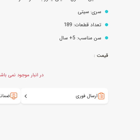
سری: سیتی
عروسک
اکشن فیگور و شخصیت
تعداد قطعات:
189
خانه و لوازم عروسک
حیوانات مینیاتوری
سن مناسب: 5+ سال
عروسک پولیشی
لباس و ماسک
عروسک مینیاتوری
لوازم گریم و آرایش کودک
در انبار موجود نمی باش
ارسال فوری
ضمانت