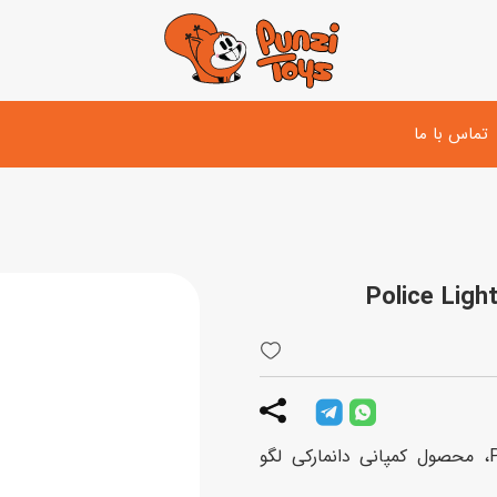
تماس با ما
تفنگ و لوازم مبارزه
دوچرخه
اسب
تفنگ آبپاش
اسکوتر
پو
ست بازی جنگی
لوپ‌کار و سه چرخه
سی
توپ و وسایل بازی
دی
بازی های آبی
لگو City مدل 60274 Police Lighthouse Capture، محصول کمپانی دانمارکی لگو
اسباب بازی بادی