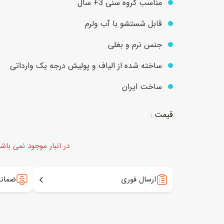
مناسب گروه سنی 3+ سال
قابل شستشو با آب ولرم
عروسک
اکشن فیگور و شخصیت
جنس نرم و بغلی
خانه و لوازم عروسک
حیوانات مینیاتوری
ساخته شده از الیاف و پولیش درجه یک وارداتی
عروسک پولیشی
لباس و ماسک
ساخت ایران
عروسک مینیاتوری
لوازم گریم و آرایش کودک
در انبار موجود نمی باش
ارسال فوری
ضمانت