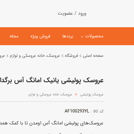
ورود / عضویت
محصولات
برندها
فروش ویژه
مجله
صفحه اصلی
فروشگاه
عروسک، خانه عروسکی و لوازم
عرو
لگو
ماشین کنترلی
عروسک پولیشی یانیک امانگ آس برگدار 
اسباب‌بازی‌ ساختنی
ماشین مدل و کلکسیونی
کیت و کاردستی
پیست و ست ماشین بازی
عروسک پولیشی
عروسک، خانه عروسکی و لوازم
اسباب‌بازی‌ مگنتی
ماشین اسباب بازی
AF100293YL
کد کالا :
ربات و اسباب‌بازیهای عملکر
عروسک‌های پولیشی امانگ آس اومدن تا با کمک همدیگ
هلیکوپتر و هواپیما