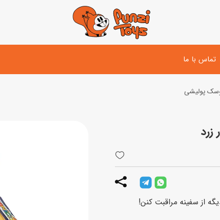
تماس با ما
سک پولیشی
تفنگ و لوازم مبارزه
دوچرخه
اسب
زرد
تفنگ آبپاش
اسکوتر
پو
ست بازی جنگی
لوپ‌کار و سه چرخه
سی
توپ و وسایل بازی
دی
بازی های آبی
ه از سفینه مراقبت کنن!
اسباب بازی بادی