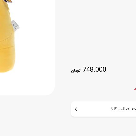
اسب
سور
پازل
کیف و کوله پشتی
ست
برد گیم
چمدان کودک
لوا
لوازم هنر و نقاشی
قمقمه و ظرف غذا
علم و سرگرمی
جامدادی
کتاب
748.000
کیف پول
تومان
د
 اصالت کالا