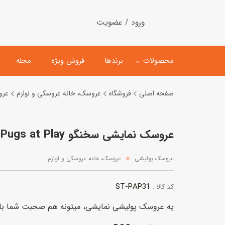
ورود / عضویت
محصولات
برندها
فروش ویژه
مجله
صفحه اصلی
فروشگاه
عروسک، خانه عروسکی و لوازم
عرو
لگو
ماشین کنترلی
عروسک نمایشی سخنگو Pugs at Play مدل سگ
اسباب‌بازی‌ ساختنی
ماشین مدل و کلکسیونی
کیت و کاردستی
پیست و ست ماشین بازی
عروسک پولیشی
عروسک، خانه عروسکی و لوازم
اسباب‌بازی‌ مگنتی
ماشین اسباب بازی
ST-PAP31
کد کالا :
ربات و اسباب‌بازیهای عملکر
یه عروسک پولیشی نمایشی، میتونه هم صحبت شما باشه 
هلیکوپتر و هواپیما