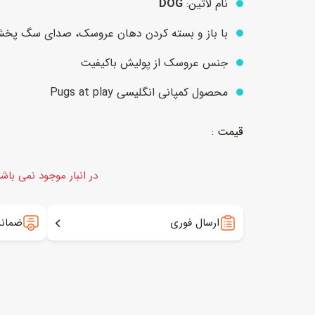
نام لاتین:
DOG
با باز و بسته کردن دهان عروسک، صدای سگ پخ
عروسک
اکشن فیگور و شخصیت
جنس عروسک از پولیش باکیفیت
خانه و لوازم عروسک
حیوانات مینیاتوری
محصول کمپانی انگلیسی Pugs at play
عروسک پولیشی
لباس و ماسک
عروسک مینیاتوری
لوازم گریم و آرایش کودک
در انبار موجود نمی باش
ارسال فوری
ضمانت