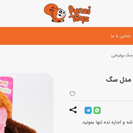
تماس با ما
سک پولیشی
تفنگ و لوازم مبارزه
دوچرخه
اسب
تفنگ آبپاش
اسکوتر
پو
ست بازی جنگی
لوپ‌کار و سه چرخه
سی
توپ و وسایل بازی
دی
بازی های آبی
و اجازه نده تنها بمونید.
اسباب بازی بادی