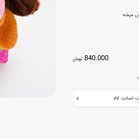
اسب
ش میشه
سور
پازل
کیف و کوله پشتی
ست
برد گیم
چمدان کودک
لوا
لوازم هنر و نقاشی
قمقمه و ظرف غذا
840.000
علم و سرگرمی
جامدادی
تومان
کتاب
کیف پول
د
 اصالت کالا