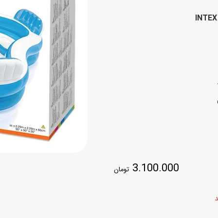
اسب
INTEX
سور
پازل
کیف و کوله پشتی
ست
برد گیم
چمدان کودک
لوا
لوازم هنر و نقاشی
قمقمه و ظرف غذا
علم و سرگرمی
جامدادی
کتاب
کیف پول
3.100.000
تومان
د