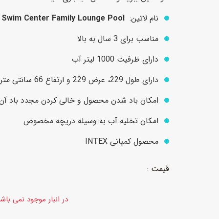
نام لاتین:
 Swim Center Family Lounge Pool
عروسک
اکشن فیگور و شخصیت
مناسب برای 3 سال به بالا
خانه و لوازم عروسک
حیوانات مینیاتوری
دارای ظرفیت 1000 لیتر آب
عروسک پولیشی
لباس و ماسک
دارای طول 229، عرض 229 و ارتفاع 66 سانتی متر
عروسک مینیاتوری
امکان باد شدن محصول و خالی کردن مجدد باد آن
لوازم گریم و آرایش کودک
امکان تخلیه‌ آب به وسیله دریچه‌ مخصوص
محصول کمپانی INTEX
در انبار موجود نمی باش