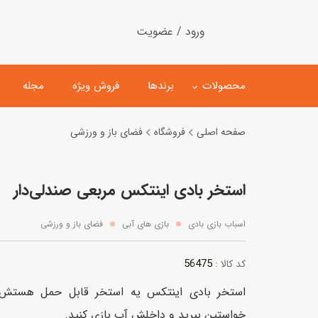
ورود / عضویت
محصولات
برندها
فروش ویژه
مجله
صفحه اصلی
فروشگاه
فضای باز و ورزشی
لگو
ماشین کنترلی
استخر بادی اینتکس مربعی صندلی‌دار
اسباب‌بازی‌ ساختنی
ماشین مدل و کلکسیونی
کیت و کاردستی
پیست و ست ماشین بازی
اسباب بازی بادی
بازی های آبی
فضای باز و ورزشی
اسباب‌بازی‌ مگنتی
ماشین اسباب بازی
56475
کد کالا :
ربات و اسباب‌بازیهای عملکر
استخر بادی اینتکس یه استخر قابل حمل هستش ک
هلیکوپتر و هواپیما
خواستین ببرید و داخلش آب بازی کنید.