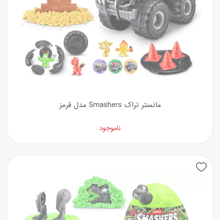
مانستر تراک Smashers مدل قرمز
ناموجود