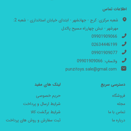
اطلاعات تماس
شعبه مرکزی: کرج - جهانشهر - ابتدای خیابان استانداری - شعبه 2:
مهرشهر - نبش چهارراه مسیح پاکدل
09901909066
02634446199
09901909077
واتساپ: 09901909066
punzitoys.sale@gmail.com
دسترسی سریع
لینک های مفید
فروشگاه
حریم خصوصی
مجله
شرایط ارسال و پرداخت
تماس با ما
شرایط برگشت کالا
درباره ما
ثبت سفارش و روش های پرداخت