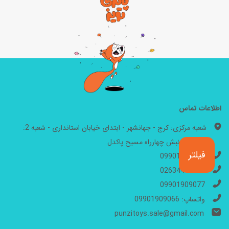
اطلاعات تماس
شعبه مرکزی: کرج - جهانشهر - ابتدای خیابان استانداری - شعبه 2:
مهرشهر - نبش چهارراه مسیح پاکدل
فیلتر
09901909066
02634446199
09901909077
واتساپ: 09901909066
punzitoys.sale@gmail.com