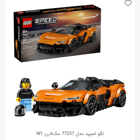
New
لگو اسپید مدل 77257 مک‌لارن W1