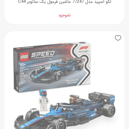
لگو اسپید مدل 77247 ماشین فرمول یک سائوبر C44
ناموجود