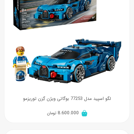
لگو اسپید مدل 77253 بوگاتی ویژن گِرَن توریزمو
8.600.000
تومان