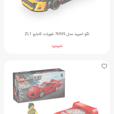
لگو اسپید مدل 76935 شورلت کامارو ZL1
ناموجود