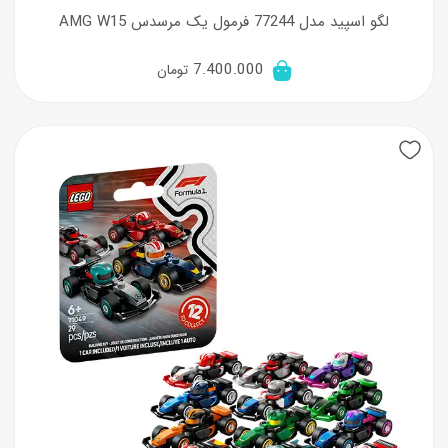
لگو اسپید مدل 77244 فرمول یک مرسدس AMG W15
7.400.000
تومان