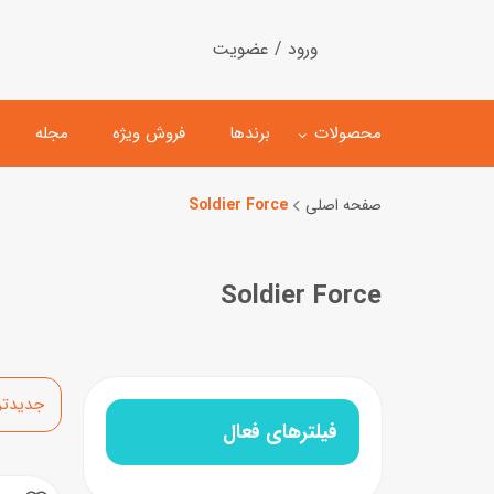
ورود / عضویت
محصولات
برندها
فروش ویژه
مجله
صفحه اصلی
Soldier Force
لگو
ماشین کنترلی
Soldier Force
اسباب‌بازی‌ ساختنی
ماشین مدل و کلکسیونی
کیت و کاردستی
پیست و ست ماشین بازی
اسباب‌بازی‌ مگنتی
ماشین اسباب بازی
مرتب‌سازی
ربات و اسباب‌بازیهای عملکر
فیلترهای فعال
هلیکوپتر و هواپیما