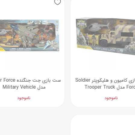
اسب
سور
پازل
کیف و کوله پشتی
ست
برد گیم
چمدان کودک
لوا
لوازم هنر و نقاشی
قمقمه و ظرف غذا
علم و سرگرمی
جامدادی
کتاب
کیف پول
ست بازی کامیون و هلیکوپتر Soldier
ست بازی جت جنگنده
دل Trooper Truck
مدل Military Vehicle
ناموجود
ناموجود