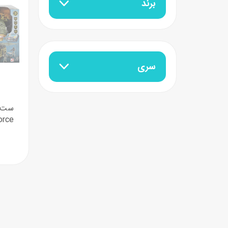
برند
سری
ست ب