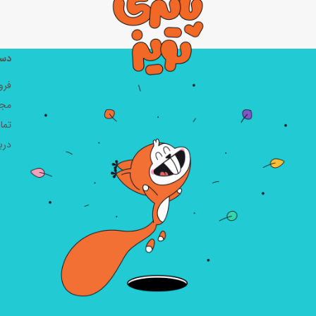
دست
فرو
مجل
تما
دربا