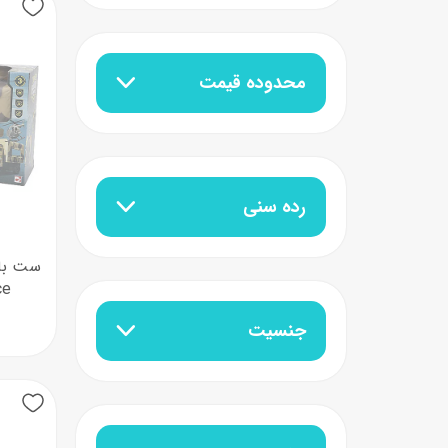
عروسک
اکشن فیگور و شخصیت
محدوده قیمت
خانه و لوازم عروسک
حیوانات مینیاتوری
عروسک پولیشی
لباس و ماسک
عروسک مینیاتوری
رده سنی
لوازم گریم و آرایش کودک
Force م
جنسیت