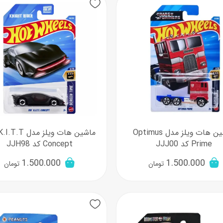
New
اسب
سور
پازل
کیف و کوله پشتی
ست
برد گیم
چمدان کودک
لوا
لوازم هنر و نقاشی
قمقمه و ظرف غذا
علم و سرگرمی
جامدادی
کتاب
کیف پول
ماشین هات ویلز مدل Optimus
ماشین هات ویلز مد
Prime کد JJJ00
Concept کد JJH98
1.500.000
1.500.000
تومان
تومان