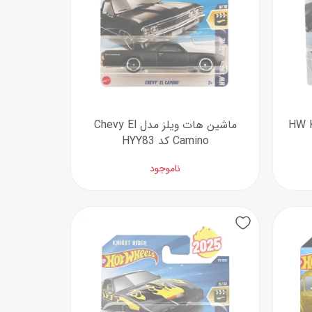
ل HW K.I.T.T
ماشین هات ویلز مدل Chevy El
Camino کد HYY83
ناموجود