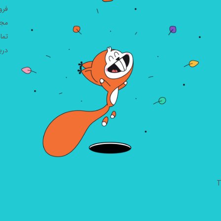
فرو
مجل
تما
دربا