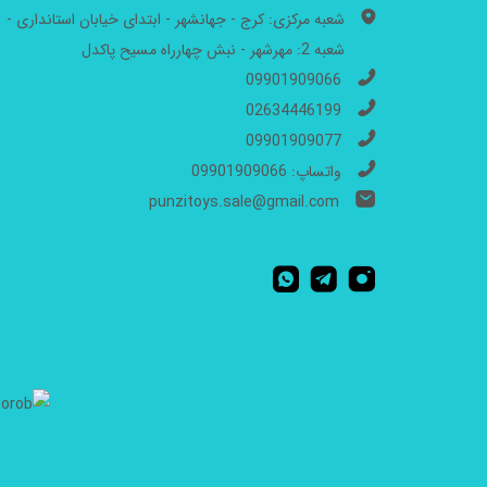
شعبه مرکزی: کرج - جهانشهر - ابتدای خیابان استانداری -
شعبه 2: مهرشهر - نبش چهارراه مسیح پاکدل
09901909066
02634446199
09901909077
واتساپ: 09901909066
punzitoys.sale@gmail.com