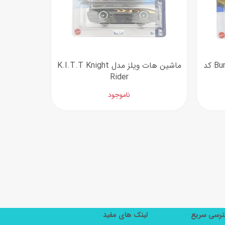
ماشین هات ویلز مدل Bumblebee کد
ماشین هات ویلز مدل K.I.T.T Knight
Rider
ناموجود
رسی سریع
لینک های مفید