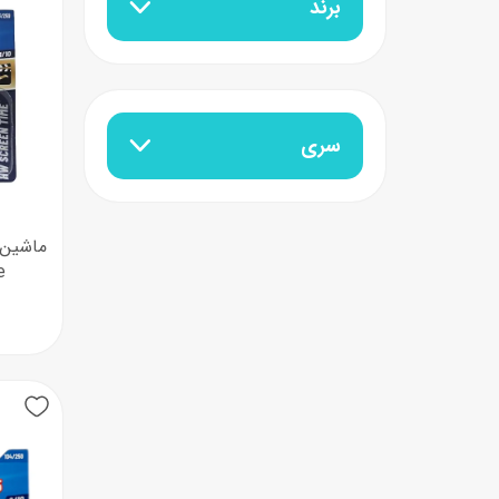
برند
سری
le