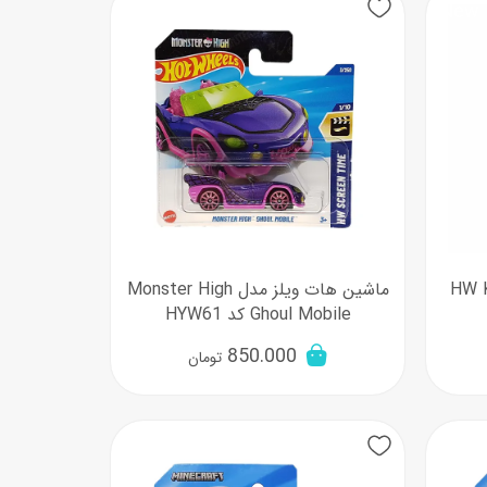
New
اب‌بازی چوبی
پرایزی‌ها
‌های بازی
زم موسیقی
ل HW K.I.T.T
ماشین هات ویلز مدل Monster High
Ghoul Mobile کد HYW61
850.000
تومان