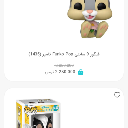
فیگور 9 سانتی Funko Pop تامپر (1435)
2.850.000
قیمت
قیمت
2.280.000
تومان
اصلی:
فعلی:
2.850.000 تومان
2.280.000 تومان.
20%
بود.