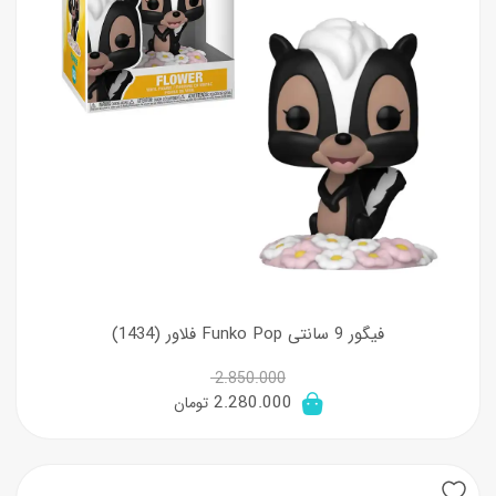
فیگور 9 سانتی Funko Pop فلاور (1434)
2.850.000
قیمت
قیمت
2.280.000
تومان
اصلی:
فعلی:
2.850.000 تومان
2.280.000 تومان.
بود.