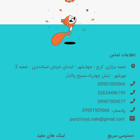
اطلاعات تماس
شعبه مرکزی: کرج - جهانشهر - ابتدای خیابان استانداری - شعبه 2:
مهرشهر - نبش چهارراه مسیح پاکدل
09901909066
02634446199
09901909077
واتساپ: 09901909066
punzitoys.sale@gmail.com
دسترسی سریع
لینک های مفید