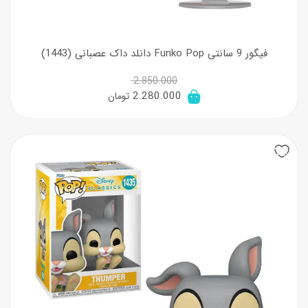
فیگور 9 سانتی Funko Pop دانلد داک عصبانی (1443)
2.850.000
قیمت
قیمت
2.280.000
تومان
اصلی:
فعلی:
2.850.000 تومان
2.280.000 تومان.
20%
بود.