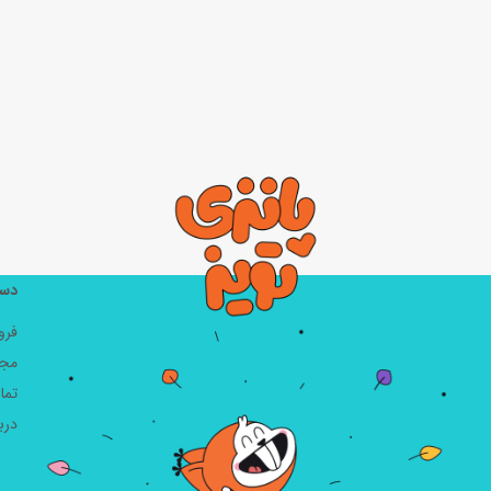
دست
فرو
مجل
تما
دربا