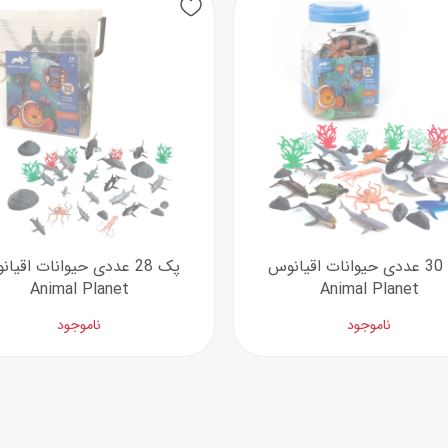
اسب
سور
پازل
کیف و کوله پشتی
ست
برد گیم
چمدان کودک
لوا
لوازم هنر و نقاشی
قمقمه و ظرف غذا
علم و سرگرمی
جامدادی
کتاب
کیف پول
پک 30 عددی حیوانات اقیانوس
پک 28 عددی حیوانات اقیا
Animal Planet
Animal Planet
ناموجود
ناموجود