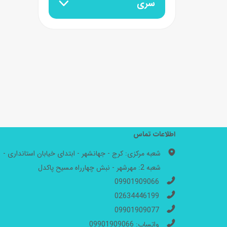
سری
اطلاعات تماس
شعبه مرکزی: کرج - جهانشهر - ابتدای خیابان استانداری -
شعبه 2: مهرشهر - نبش چهارراه مسیح پاکدل
09901909066
02634446199
09901909077
واتساپ: 09901909066