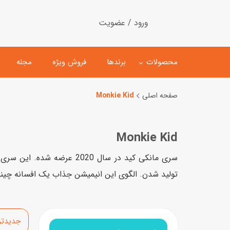
ورود / عضویت
محصولات
برندها
فروش ویژه
مجله
صفحه اصلی
Monkie Kid
لگو
ماشین کنترلی
Monkie Kid
اسباب‌بازی‌ ساختنی
ماشین مدل و کلکسیونی
کیت و کاردستی
پیست و ست ماشین بازی
تولید شدن. الگوی این انیمیشن جذاب یک افسانه چی
اسباب‌بازی‌ مگنتی
ماشین اسباب بازی
ربات و اسباب‌بازیهای عملکر
هلیکوپتر و هواپیما
مرتب‌سازی