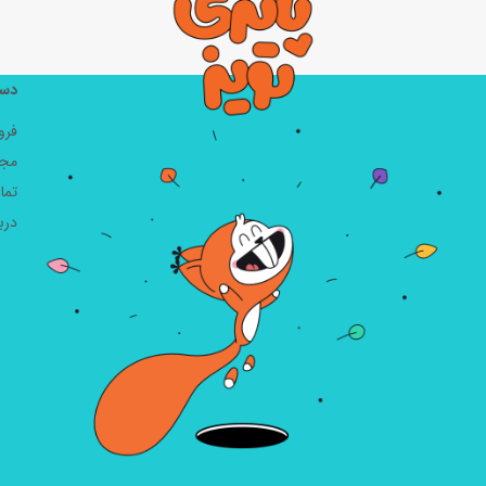
دست
فرو
مجل
تما
دربا