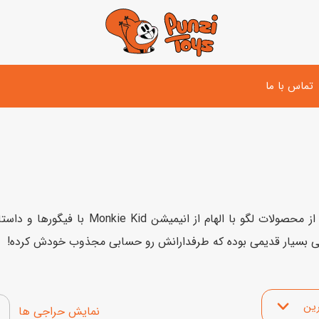
تماس با ما
تفنگ و لوازم مبارزه
دوچرخه
اسب
تفنگ آبپاش
اسکوتر
پو
ست بازی جنگی
لوپ‌کار و سه چرخه
سی
سری مانکی کید در سال 2020 عرضه شده. این سر
نی بسیار قدیمی بوده که طرفدارانش رو حسابی مجذوب خودش کرده!
توپ و وسایل بازی
دی
بازی های آبی
اسباب بازی بادی
 محصولات