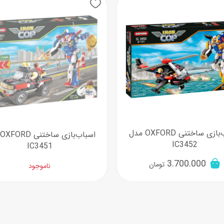
اسب
سور
پازل
کیف و کوله پشتی
ست
برد گیم
چمدان کودک
لوا
لوازم هنر و نقاشی
قمقمه و ظرف غذا
علم و سرگرمی
جامدادی
کتاب
کیف پول
اسباب‌بازی ساختنی OXFORD مدل
IC3452
IC3451
3.700.000
تومان
ناموجود