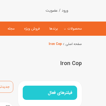
ورود / عضویت
محصولات
برندها
فروش ویژه
مجله
صفحه اصلی
Iron Cop
لگو
ماشین کنترلی
Iron Cop
اسباب‌بازی‌ ساختنی
ماشین مدل و کلکسیونی
کیت و کاردستی
پیست و ست ماشین بازی
اسباب‌بازی‌ مگنتی
ماشین اسباب بازی
مرتب‌سازی
ربات و اسباب‌بازیهای عملکر
فیلترهای فعال
هلیکوپتر و هواپیما