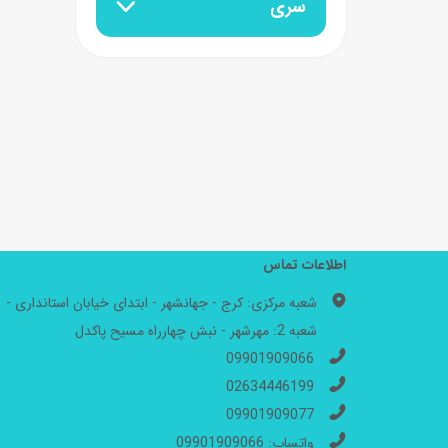
سری
اطلاعات تماس
شعبه مرکزی: کرج - جهانشهر - ابتدای خیابان استانداری -
شعبه 2: مهرشهر - نبش چهارراه مسیح پاکدل
09901909066
02634446199
09901909077
واتساپ: 09901909066