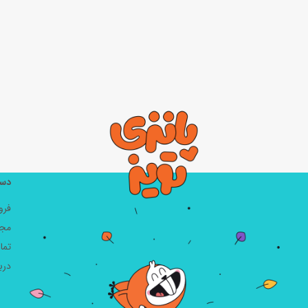
دست
فرو
مجل
تما
دربا